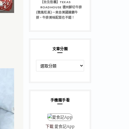
【台北信義】TEXAS
ROADHOUSE 德州鮮切牛排
(微風松高)－來自美國連鎖牛
排，牛排美味配菜也不錯！
文章分類
文
章
分
類
手機隨手看
下載
愛食記App