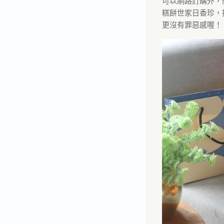
可以網路訂購外，
糕餅世家日香珍，
更沒有罪惡感喔！