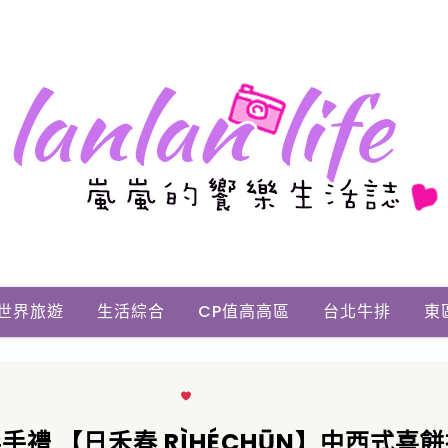
世界旅遊
生活綜合
CP值高高區
台北牛排
東
手禮 【日禾春 RÌHÉCHŪN】中西式喜