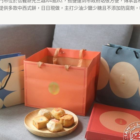
門市位於信義新光三越A4館B2，搭捷運到市政府站很方便，傳承雲
提供多款中西式餅，日日現做，主打少油少鹽少糖且不添加防腐劑，