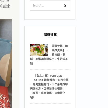
林北港
吃起來
隨機推薦
鶯歌火鍋 【8
鍋臭臭鍋】－
魯肉飯、飲
料、冰淇淋無限享用，牛奶鍋不
錯
【台北大安】PERFUME
DANCE 跳舞香水－心目中第
一名的蜜糖吐司，下午茶姊妹聊
天好地方，店裡裝潢也很美！
（東區、忠孝復興、忠孝敦化
站）