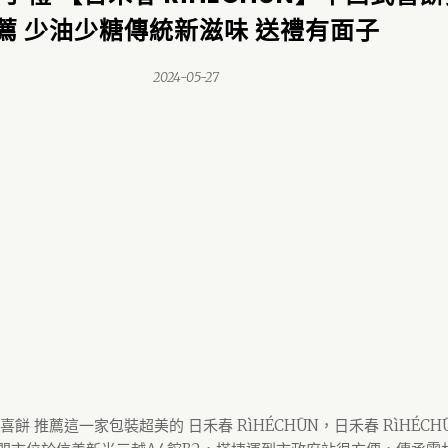
薦 少油少糖傳統新滋味 送禮有面子
2024-05-27
餅 推薦這一家包裝超美的 日禾春 RìHÉCHŪN，日禾春 RìHÉCH