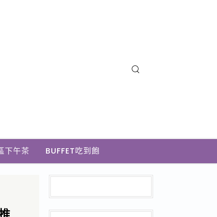
區下午茶
BUFFET吃到飽
餅推