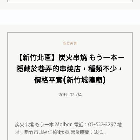
新竹美食
【新竹北區】炭火串燒 もう一本－
隱藏於巷弄的串燒店，種類不少，
價格平實(新竹城隍廟)
2015-02-04
炭火串燒 もう一本 Moibon 電話：03-522-2297 地
址：新竹市北區仁德街6號 營業時間：18:0…