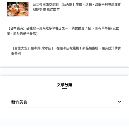
台北帝王蟹吃到飽 【品火鍋】生蠔、活蝦、甜蝦干貝等高檔食
材吃到飽 松江南京
【台中東海】麥味登－東海眾多早餐店之一，稍微偏貴了點 ，但有早午餐(已歇
業，原址仍是早餐店)
【台北大安】咖啡弄(忠孝店)－在咖啡店吃龍蝦！新品熱蛋糕，還有豉汁排骨
好特別
文章分類
文
章
分
類