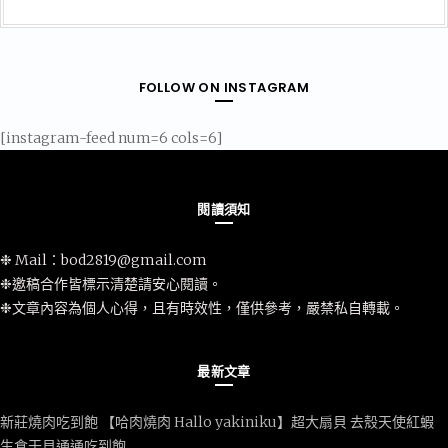
FOLLOW ON INSTAGRAM
[instagram-feed num=6 cols=6]
閱讀須知
❉ Mail：
bod2819@gmail.com
❉邀稿合作皆標示清楚請安心閱讀。
❉文章內容為個人心得，且有時效性，僅供參考，嚴禁私自轉載。
最新文章
新莊燒肉吃到飽 【哈肉燒肉 Hallo yakiniku】超大扇貝 去殼天使紅蝦
生食干貝通通吃到飽