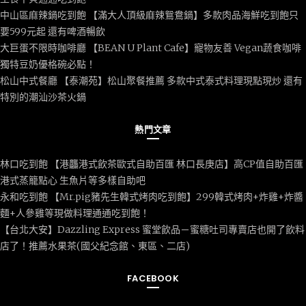
中山區麻辣鍋吃到飽 【滿大人頂級麻辣鴛鴦鍋】多款肉品海鮮吃到飽只
要599元起 還有啤酒暢飲
大巨蛋不限時咖啡廳 【BEAN U Plant Cafe】寵物友善 Vegan蔬食咖啡
獨特豆奶優格碗必點！
松山中式餐廳 【泰潮苑】松山聚餐推薦 多款中式泰式料理現點現炒 還有
特別的潮汕沙茶火鍋
熱門文章
林口吃到飽 【港龘港式飲茶歐式自助百匯 林口長庚店】高CP值自助百匯
港式蒸籠點心 生魚片等多樣自助吧
永和吃到飽 【Mr.pig豬先生韓式烤肉吃到飽】299韓式烤肉+炸雞+炸醬
麵+人參雞等現做料理通通吃到飽！
【台北大安】Dazzling Express 蜜堂飲品－蜜糖吐司專賣店也開了飲料
店了！推薦水果茶(國父紀念館、東區、二店)
FACEBOOK