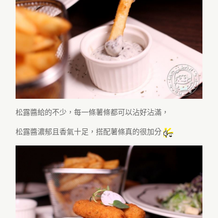
松露醬給的不少，每一條薯條都可以沾好沾滿，
松露醬濃郁且香氣十足，搭配薯條真的很加分