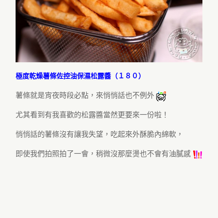
極度乾燥薯條佐控油保濕松露醬（１８０）
薯條就是宵夜時段必點，來悄悄話也不例外
尤其看到有我喜歡的松露醬當然更要來一份啦！
悄悄話的薯條沒有讓我失望，吃起來外酥脆內綿軟，
即使我們拍照拍了一會，稍微沒那麼燙也不會有油膩感