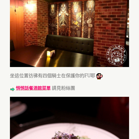
坐這位置彷彿有四個騎士在保護你的FU耶
請見粉絲團
悄悄話餐酒館菜單