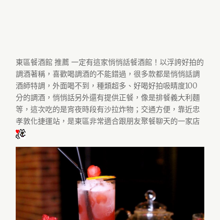
東區餐酒館 推薦 一定有這家悄悄話餐酒館！以浮誇好拍的
調酒著稱，喜歡喝調酒的不能錯過，很多款都是悄悄話調
酒師特調，外面喝不到，種類超多、好喝好拍吸睛度100
分的調酒，悄悄話另外還有提供正餐，像是排餐義大利麵
等，這次吃的是宵夜時段有沙拉炸物；交通方便，靠近忠
孝敦化捷運站，是東區非常適合跟朋友聚餐聊天的一家店