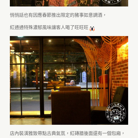
悄悄話也有因應春節推出限定的豬事如意調酒，
紅通通特殊濃郁風味讓客人喝了旺旺旺
店內裝潢雅致帶點古典氣氛，紅磚牆後面還有一個包廂，