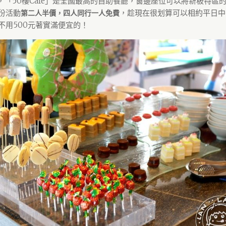
餐廳，「50樓Café」是全國最高的自助餐廳，窗邊座位可以將新板特區
份活動
，趁現在很划算可以相約平日中
第二人半價，四人同行一人免費
不用500元著實滿便宜的！