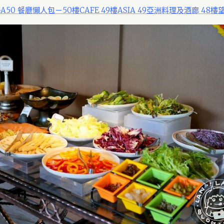
50 餐廳懶人包－50樓CAFE 49樓ASIA 49亞洲料理及酒廊 48樓