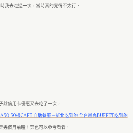
開幕時我去吃過一次，當時真的覺得不太行，
子趁信用卡優惠又去吃了一次，
50 50樓CAFE 自助餐廳－新北吃到飽 全台最高BUFFET吃到飽
是幾個月前喔！菜色可以參考看看，