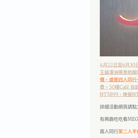
4月22日至6月
王級澳洲帶骨肋眼
價、或是四人同行
費。50樓Café 
NT$899、晚餐N
詳細活動網頁請點
有興趣吃吃看ME
兩人同行
第二人半