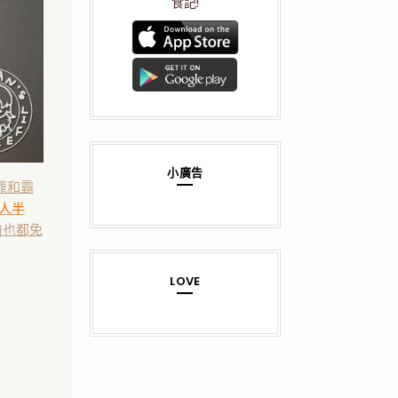
食記!
小廣告
籠和霸
人半
前也都免
LOVE