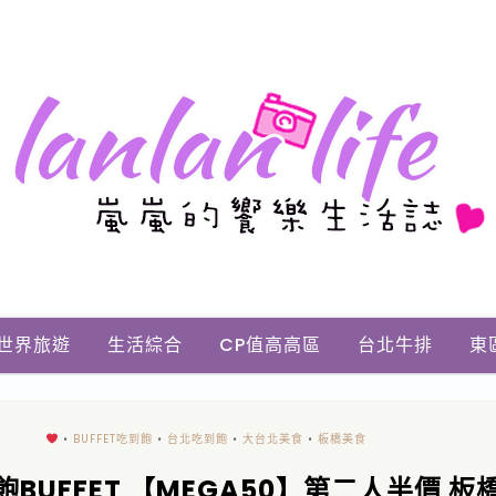
世界旅遊
生活綜合
CP值高高區
台北牛排
東
•
BUFFET吃到飽
•
台北吃到飽
•
大台北美食
•
板橋美食
BUFFET 【MEGA50】第二人半價 板