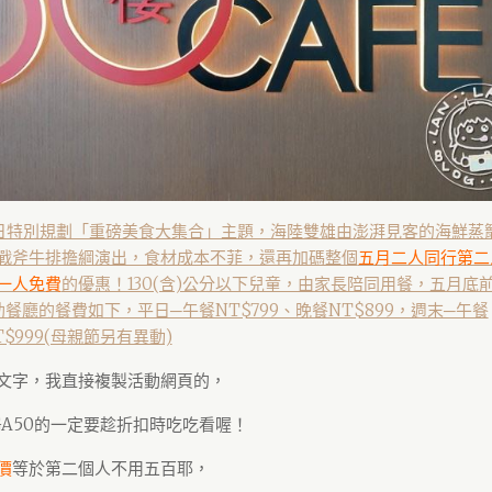
30日特別規劃「重磅美食大集合」主題，海陸雙雄由澎湃見客的海鮮蒸
戰斧牛排擔綱演出，食材成本不菲，還再加碼整個
五月二人同行第二
一人免費
的優惠！130(含)公分以下兒童，由家長陪同用餐，五月底
自助餐廳的餐費如下，平日─午餐NT$799、晚餐NT$899，週末─午餐
T$999(母親節另有異動)
文字，我直接複製活動網頁的，
GA50的一定要趁折扣時吃吃看喔！
價
等於第二個人不用五百耶，