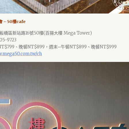
 – 50樓cafe
板橋區新站路16號50樓(百揚大樓 Mega Tower)
5-9723
$799、晚餐NT$899，週末─午餐NT$899、晚餐NT$999
w.mega50.com.tw/ch