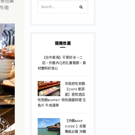
的景色盡
午用
隨機推薦
【台中東海】芒果好冰－二
訪，外脆內Ｑ的扎實鬆餅，真
材實料好放心
市政府吃到飽
【CAFE 凱菲
屋】君悅酒店
吃到飽BUFFET 特色異國料理 生
魚片 牛肉湯等
【沖繩MAP
CODE 】自駕
導航必備 沖繩