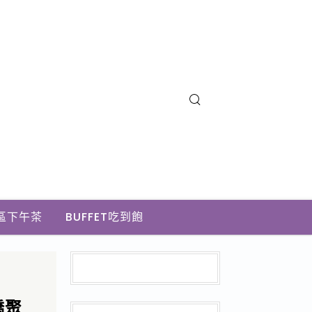
區下午茶
BUFFET吃到飽
橋聚