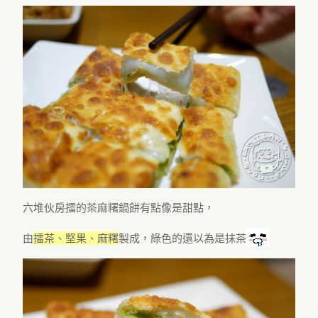
六堆伙房擂的茶麻糬鍋餅有點像是甜點，
由
擂茶、堅果、麻糬
製成，綠色的還以為是抹茶