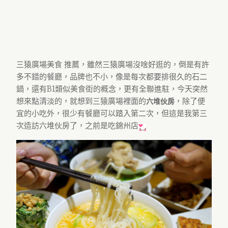
三猿廣場美食 推薦，雖然三猿廣場沒啥好逛的，倒是有許
多不錯的餐廳，品牌也不小，像是每次都要排很久的石二
鍋，還有B1類似美食街的概念，更有全聯進駐，今天突然
想來點清淡的，就想到三猿廣場裡面的
，除了便
六堆伙房
宜的小吃外，很少有餐廳可以踏入第二次，但這是我第三
次造訪六堆伙房了，之前是吃錦州店