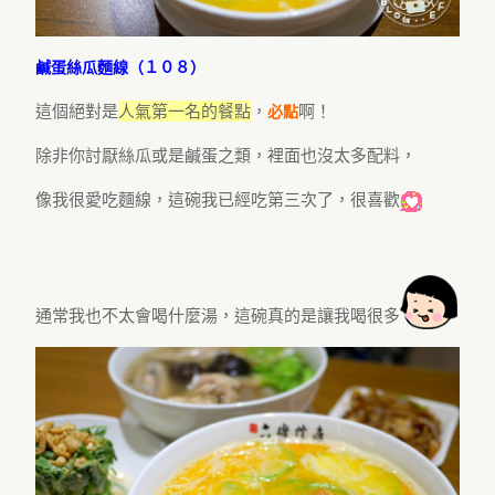
鹹蛋絲瓜麵線（１０８）
這個絕對是
人氣第一名的餐點
，
啊！
必點
除非你討厭絲瓜或是鹹蛋之類，裡面也沒太多配料，
像我很愛吃麵線，這碗我已經吃第三次了，很喜歡
通常我也不太會喝什麼湯，這碗真的是讓我喝很多