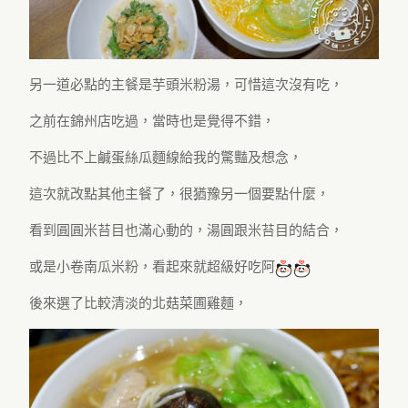
另一道必點的主餐是芋頭米粉湯，可惜這次沒有吃，
之前在錦州店吃過，當時也是覺得不錯，
不過比不上鹹蛋絲瓜麵線給我的驚豔及想念，
這次就改點其他主餐了，很猶豫另一個要點什麼，
看到圓圓米苔目也滿心動的，湯圓跟米苔目的結合，
或是小卷南瓜米粉，看起來就超級好吃阿
後來選了比較清淡的北菇菜圃雞麵，