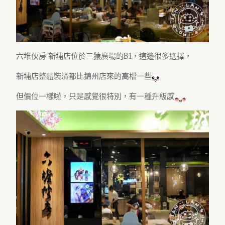
六堆伙房 新埔店位於三猿廣場的B1，這邊很多選擇，
新埔店整體裝潢都比錦州店來的高檔一些
但價位一樣啦，只是感覺很特別，有一種升級感