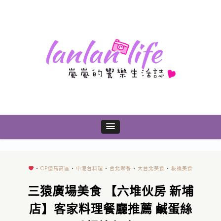
•
CP值高高區
•
中港台料理
•
台北聚餐
•
大台北美食
•
板橋美食
三猿廣場美食 【六堆伙房 新埔
店】客家料理餐廳推薦 鹹蛋絲