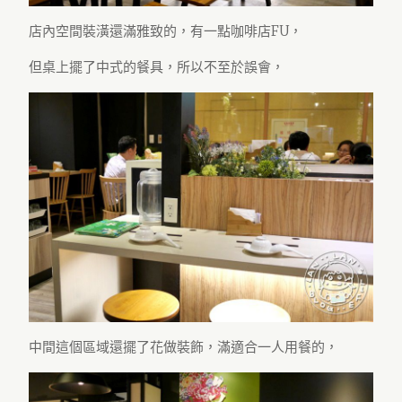
店內空間裝潢還滿雅致的，有一點咖啡店FU，
但桌上擺了中式的餐具，所以不至於誤會，
中間這個區域還擺了花做裝飾，滿適合一人用餐的，