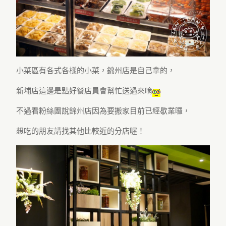
小菜區有各式各樣的小菜，錦州店是自己拿的，
新埔店這邊是點好餐店員會幫忙送過來唷
不過看粉絲團說錦州店因為要搬家目前已經歇業囉，
想吃的朋友請找其他比較近的分店喔！