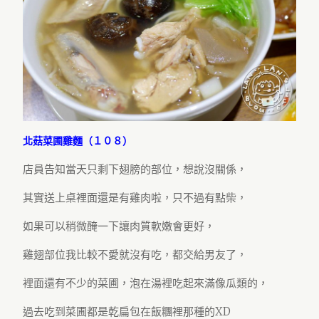
北菇菜圃雞麵（１０８）
店員告知當天只剩下翅膀的部位，想說沒關係，
其實送上桌裡面還是有雞肉啦，只不過有點柴，
如果可以稍微醃一下讓肉質軟嫩會更好，
雞翅部位我比較不愛就沒有吃，都交給男友了，
裡面還有不少的菜圃，泡在湯裡吃起來滿像瓜類的，
過去吃到菜圃都是乾扁包在飯糰裡那種的XD