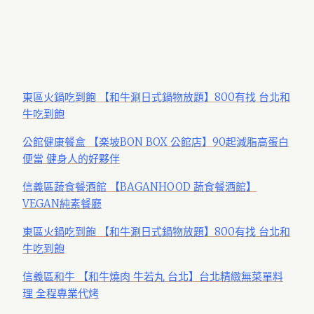
東區火鍋吃到飽 【和牛涮日式鍋物放題】800有找 台北和
牛吃到飽
公館健康餐盒 【楽坡BON BOX 公館店】90起減脂高蛋白
便當 健身人的好夥伴
信義區蔬食餐酒館 【BAGANHOOD 蔬食餐酒館】
VEGAN純素餐廳
東區火鍋吃到飽 【和牛涮日式鍋物放題】800有找 台北和
牛吃到飽
信義區和牛 【和牛燒肉 牛若丸 台北】台北精緻無菜單料
理 全程專業代烤