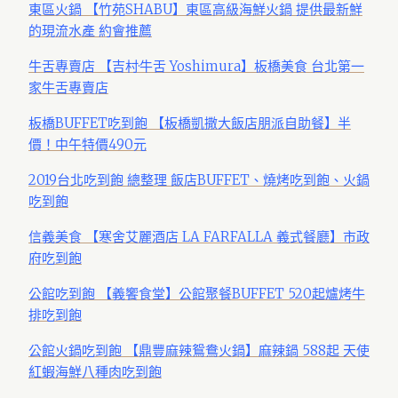
東區火鍋 【竹苑SHABU】東區高級海鮮火鍋 提供最新鮮
的現流水產 約會推薦
牛舌專賣店 【吉村·牛舌 Yoshimura】板橋美食 台北第一
家牛舌專賣店
板橋BUFFET吃到飽 【板橋凱撒大飯店朋派自助餐】半
價！中午特價490元
2019台北吃到飽 總整理 飯店BUFFET、燒烤吃到飽、火鍋
吃到飽
信義美食 【寒舍艾麗酒店 LA FARFALLA 義式餐廳】市政
府吃到飽
公館吃到飽 【義饗食堂】公館聚餐BUFFET 520起爐烤牛
排吃到飽
公館火鍋吃到飽 【鼎豐麻辣鴛鴦火鍋】麻辣鍋 588起 天使
紅蝦海鮮八種肉吃到飽