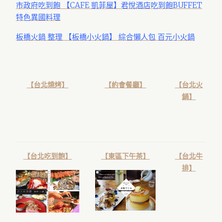
市政府吃到飽 【CAFE 凱菲屋】君悅酒店吃到飽BUFFET
特色異國料理
板橋火鍋 整理 【板橋小火鍋】 綜合懶人包 百元小火鍋
【台北燒烤】
【約會餐廳】
【台北火
鍋】
【台北吃到飽】
【東區下午茶】
【台北牛
排】