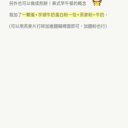
另外也可以做成煎餅！美式早午餐的概念
我加了
一顆蛋+芋頭牛奶蛋白粉一包+燕麥粉+牛奶
，
(可以用燕麥片打碎加進麵糊裡面即可，加麵粉也行)