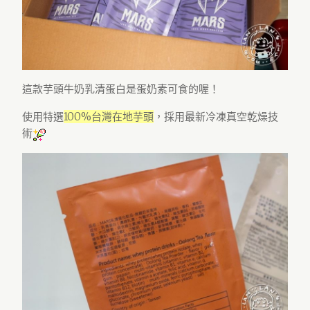
這款芋頭牛奶乳清蛋白是蛋奶素可食的喔！
使用特選
100%台灣在地芋頭
，採用最新冷凍真空乾燥技
術