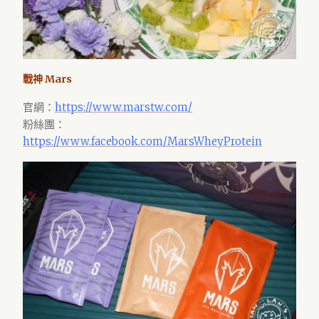
戰神 Mars
官網：
https://www.marstw.com/
粉絲團：
https://www.facebook.com/MarsWheyProtein