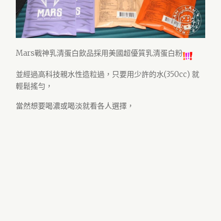
Mars戰神乳清蛋白飲品採用美國超優質乳清蛋白粉
並經過高科技親水性造粒過，只要用少許的水(350cc) 就
輕鬆搖勻，
當然想要喝濃或喝淡就看各人選擇，