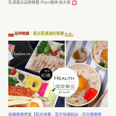
乳清蛋白品牌推薦 Mars戰神 給大家
：
蛋白質滿滿的餐廳
延伸閱讀
板橋健康便當【肌肉海灘、莒光號補給站、亞米健康餐