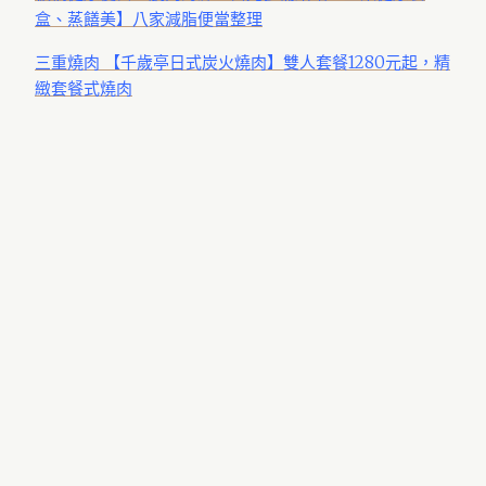
盒、蒸饍美】八家減脂便當整理
三重燒肉 【千歲亭日式炭火燒肉】雙人套餐1280元起，精
緻套餐式燒肉