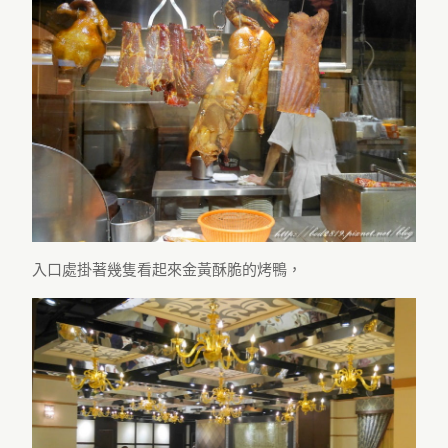
入口處掛著幾隻看起來金黃酥脆的烤鴨，