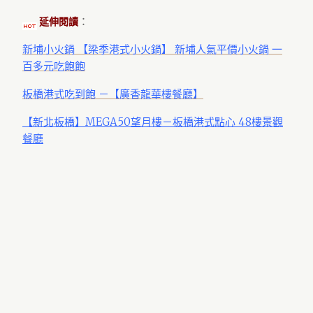
：
延伸閱讀
新埔小火鍋 【梁季港式小火鍋】 新埔人氣平價小火鍋 一
百多元吃飽飽
板橋港式吃到飽 －【廣香龍華樓餐廳】
【新北板橋】MEGA50望月樓－板橋港式點心 48樓景觀
餐廳