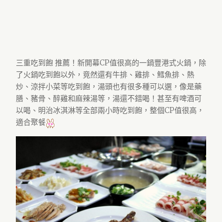
三重吃到飽 推薦！新開幕CP值很高的一鍋豐港式火鍋，除
了火鍋吃到飽以外，竟然還有牛排、雞排、鱈魚排、熱
炒、涼拌小菜等吃到飽，湯頭也有很多種可以選，像是藥
膳、豬骨、醉雞和麻辣湯等，湯還不錯喝！甚至有啤酒可
以喝、明治冰淇淋等全部兩小時吃到飽，整個CP值很高，
適合聚餐