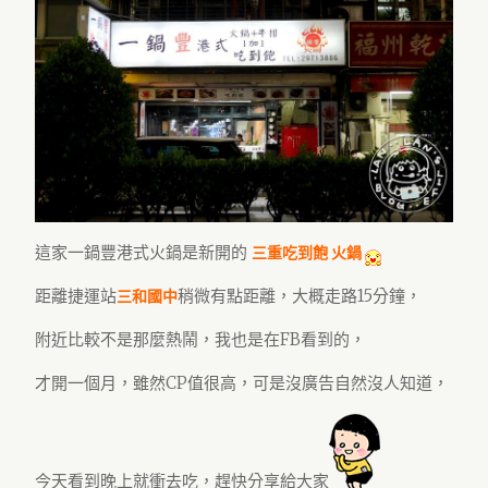
這家一鍋豐港式火鍋是新開的
三重吃到飽 火鍋
距離捷運站
稍微有點距離，大概走路15分鐘，
三和國中
附近比較不是那麼熱鬧，我也是在FB看到的，
才開一個月，雖然CP值很高，可是沒廣告自然沒人知道，
今天看到晚上就衝去吃，趕快分享給大家