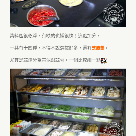
醬料區很乾淨，有缺的也補很快！這點加分，
一共有十四種，不得不說選擇好多，還有
，
芝麻醬
尤其是蒜還分為蒜泥跟蒜蓉，一個比較細一點