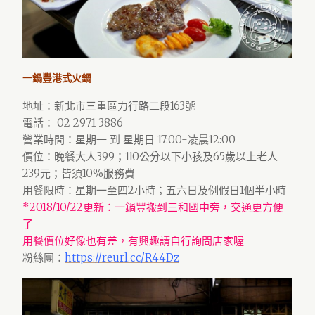
一鍋豐港式火鍋
地址：新北市三重區力行路二段163號
電話： 02 2971 3886
營業時間：星期一 到 星期日 17:00-凌晨12:00
價位：晚餐大人399；110公分以下小孩及65歲以上老人
239元；皆須10%服務費
用餐限時：星期一至四2小時；五六日及例假日1個半小時
*2018/10/22更新：一鍋豐搬到三和國中旁，交通更方便
了
用餐價位好像也有差，有興趣請自行詢問店家喔
粉絲團：
https://reurl.cc/R44Dz