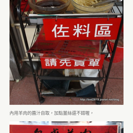
內用羊肉的醬汁自取，加點薑絲還不錯喔，