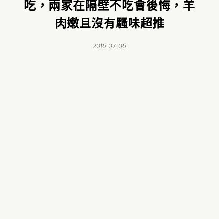
吃，兩家在隔壁不吃會後悔，羊
肉嫩且沒有騷味超推
2016-07-06