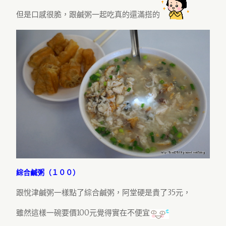
但是口感很脆，跟鹹粥一起吃真的還滿搭的
綜合鹹粥（１００）
跟悅津鹹粥一樣點了綜合鹹粥，阿堂硬是貴了35元，
雖然這樣一碗要價100元覺得實在不便宜