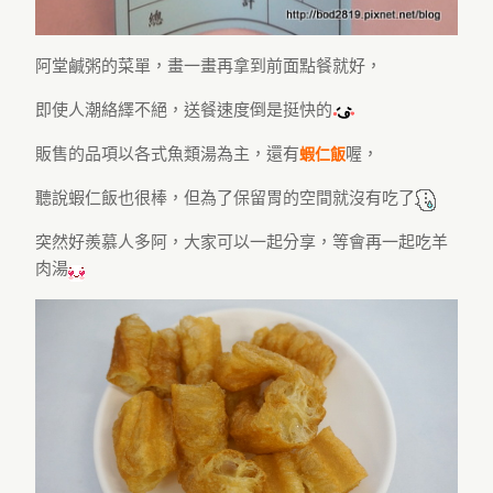
阿堂鹹粥的菜單，畫一畫再拿到前面點餐就好，
即使人潮絡繹不絕，送餐速度倒是挺快的
販售的品項以各式魚類湯為主，還有
喔，
蝦仁飯
聽說蝦仁飯也很棒，但為了保留胃的空間就沒有吃了
突然好羨慕人多阿，大家可以一起分享，等會再一起吃羊
肉湯