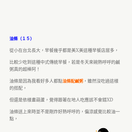
油條（１５）
從小在台北長大，早餐幾乎都是美X美這種早餐店居多，
比較少吃到這種中式傳統早餐，若是冬天來碗熱呼呼的鹹
粥真的超棒阿！
油條是因為我看好多人都點
，雖然沒吃過這樣
油條配鹹粥
的搭配，
但還是依樣畫葫蘆，覺得跟著在地人吃應該不會錯XD
油條送上來時並不是剛炸好熱呼呼的，偏涼感覺比較油一
點，