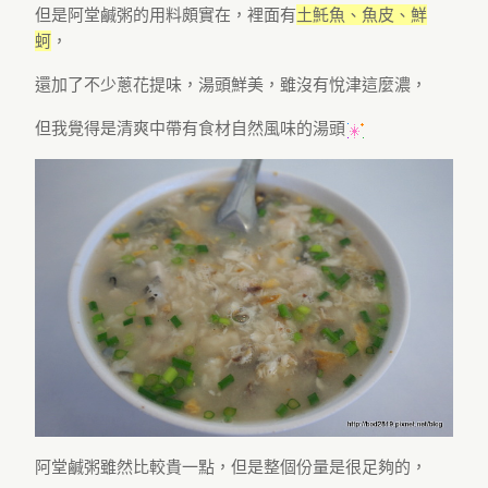
但是阿堂鹹粥的用料頗實在，裡面有
土魠魚、魚皮、鮮
蚵
，
還加了不少蔥花提味，湯頭鮮美，雖沒有悅津這麼濃，
但我覺得是清爽中帶有食材自然風味的湯頭
阿堂鹹粥雖然比較貴一點，但是整個份量是很足夠的，