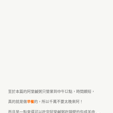
至於本篇的阿堂鹹粥只營業到中午12點，時間頗短，
真的就是做
的，所以千萬不要太晚來阿！
早餐
而且早一點來還可以吃完阿堂鹹粥吃隔壁的包成羊肉