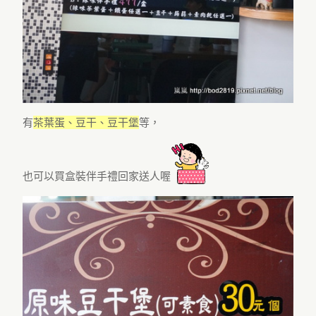
有
茶葉蛋、豆干、豆干堡
等，
也可以買盒裝伴手禮回家送人喔