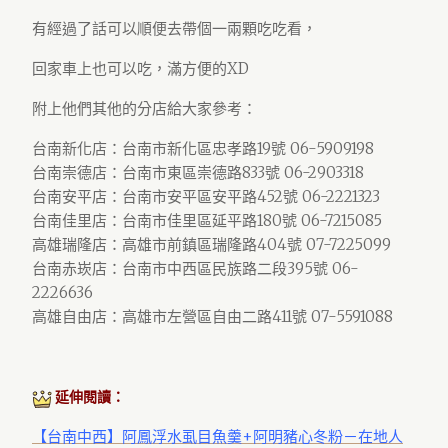
有經過了話可以順便去帶個一兩顆吃吃看，
回家車上也可以吃，滿方便的XD
附上他們其他的分店給大家參考：
台南新化店：台南市新化區忠孝路19號 06-5909198
台南崇德店：台南市東區崇德路833號 06-2903318
台南安平店：台南市安平區安平路452號 06-2221323
台南佳里店：台南市佳里區延平路180號 06-7215085
高雄瑞隆店：高雄市前鎮區瑞隆路404號 07-7225099
台南赤崁店：台南市中西區民族路二段395號 06-
2226636
高雄自由店：高雄市左營區自由二路411號 07-5591088
延伸閱讀：
【台南中西】阿鳳浮水虱目魚羹+阿明豬心冬粉－在地人