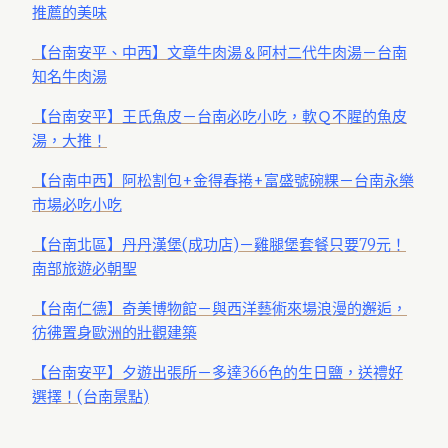
推薦的美味
【台南安平、中西】文章牛肉湯＆阿村二代牛肉湯－台南
知名牛肉湯
【台南安平】王氏魚皮－台南必吃小吃，軟Ｑ不腥的魚皮
湯，大推！
【台南中西】阿松割包+金得春捲+富盛號碗粿－台南永樂
市場必吃小吃
【台南北區】丹丹漢堡(成功店)－雞腿堡套餐只要79元！
南部旅遊必朝聖
【台南仁德】奇美博物館－與西洋藝術來場浪漫的邂逅，
彷彿置身歐洲的壯觀建築
【台南安平】夕遊出張所－多達366色的生日鹽，送禮好
選擇！(台南景點)