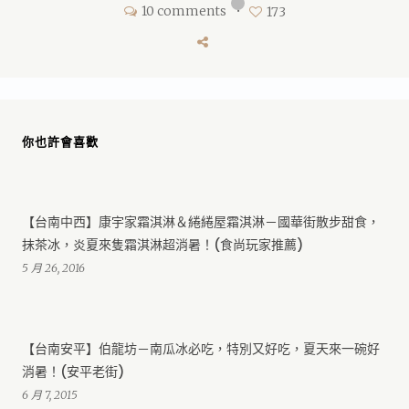
10 comments
•
173
你也許會喜歡
【台南中西】康宇家霜淇淋＆綣綣屋霜淇淋－國華街散步甜食，
抹茶冰，炎夏來隻霜淇淋超消暑！(食尚玩家推薦)
5 月 26, 2016
【台南安平】伯龍坊－南瓜冰必吃，特別又好吃，夏天來一碗好
消暑！(安平老街)
6 月 7, 2015