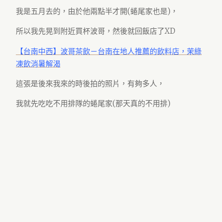
我是五月去的，由於他兩點半才開(蜷尾家也是)，
所以我先晃到附近買杯波哥，然後就回飯店了XD
【台南中西】波哥茶飲－台南在地人推薦的飲料店，茉綠
凍飲消暑解渴
這張是後來我來的時後拍的照片，有夠多人，
我就先吃吃不用排隊的蜷尾家(那天真的不用排)