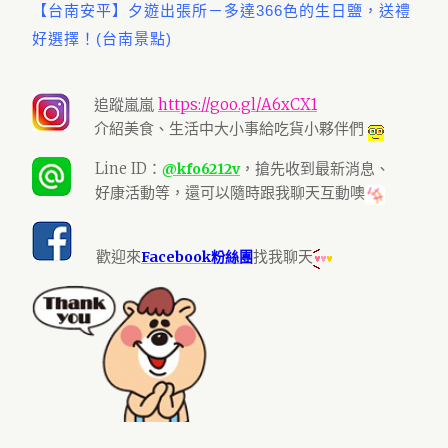
【台南安平】夕遊出張所－多達366色的生日鹽，送禮
好選擇！(台南景點)
追蹤嵐嵐
https://goo.gl/A6xCX1
介紹美食、生活中大小事給吃貨小夥伴們
Line ID：
，搶先收到最新消息、
@kfo6212v
好康活動等，還可以隨時跟我聊天互動噢
歡迎來
找我聊天
Facebook粉絲團