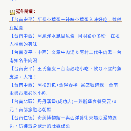
延伸閱讀：
【台南安平】所長茶葉蛋－辣味茶葉蛋入味好吃，雖然
有點貴
【台南中西】阿鳳浮水虱目魚羹+阿明豬心冬粉－在地
人推薦的美味
【台南安平、中西】文章牛肉湯＆阿村二代牛肉湯－台
南知名牛肉湯
【台南安平】王氏魚皮－台南必吃小吃，軟Ｑ不腥的魚
皮湯，大推！
【台南中西】阿松割包+金得春捲+富盛號碗粿－台南
永樂市場必吃小吃
【台南北區】丹丹漢堡(成功店)－雞腿堡套餐只要79
元！南部旅遊必朝聖
【台南仁德】奇美博物館－與西洋藝術來場浪漫的邂
逅，彷彿置身歐洲的壯觀建築