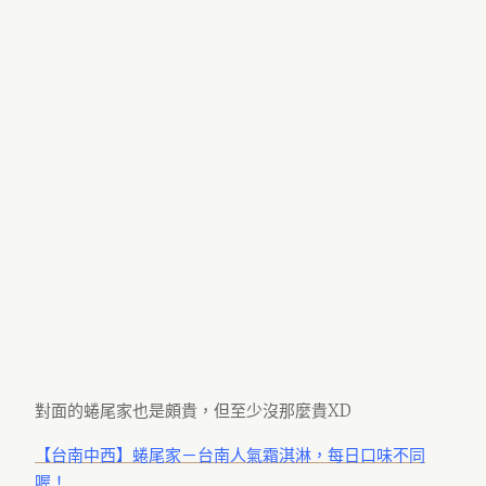
對面的蜷尾家也是頗貴，但至少沒那麼貴XD
【台南中西】蜷尾家－台南人氣霜淇淋，每日口味不同
喔！