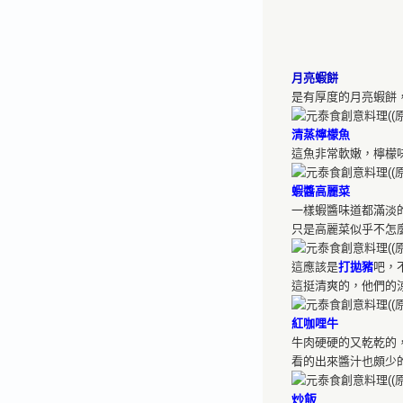
月亮蝦餅
是有厚度的月亮蝦餅
清蒸檸檬魚
這魚非常軟嫩，檸檬
蝦醬高麗菜
一樣蝦醬味道都滿淡
只是高麗菜似乎不怎
這應該是
打拋豬
吧，
這挺清爽的，他們的
紅咖哩牛
牛肉硬硬的又乾乾的
看的出來醬汁也頗少
炒飯