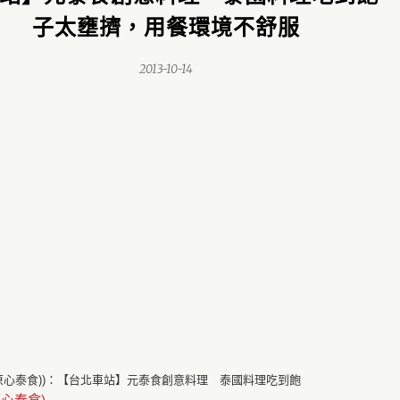
子太壅擠，用餐環境不舒服
2013-10-14
心泰食)