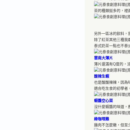
茶的種類挺多的，裡
另外一區冰的飲料，
除了紅茶其他三種我
泰式奶茶一點也不泰
雲南大薄片
薄片還滿有Q度的，
酸辣生蝦
也是酸酸辣辣，因為
適合吃生食的初學者
蝦醬空心菜
沒什麼蝦醬的味道，
綠咖哩雞
雞肉不怎麼嫩，但至