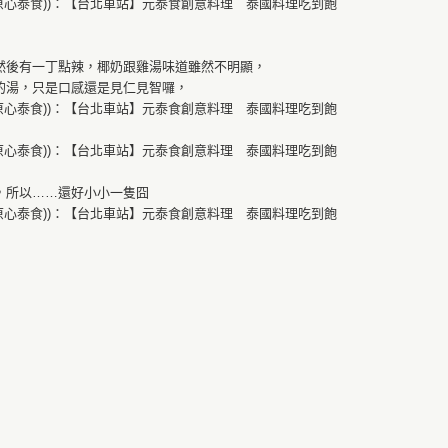
然後有一丁點辣，椰奶跟雞湯味道雖然不明顯，
的湯，只是口感還是見仁見智囉，
，所以……還好小小一隻囧