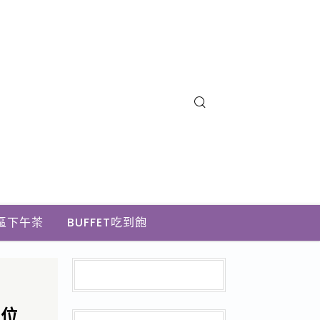
區下午茶
BUFFET吃到飽
，位