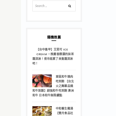
隨機推薦
【台中逢甲】艾思可 ICE
CREAM －推薦香醇濃的抹茶
霜淇淋！夜市逛累了來隻霜淇淋
吧！
東區和牛燒肉
吃到飽 【台北
火之舞蓁品燒
和牛放題】超強和牛吃到飽 澳洲
和牛 日本和牛無限續點
中和養生雞湯
【雙月食品社