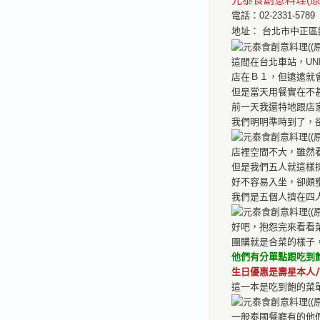
電話：02-2331-5789
地址： 台北市中正區館
這間在台北車站，UN
店在Ｂ１，但遠遠就
但是當天用餐實在不
前一天我還特地跟店
我們明明準時到了，
店裡空間不大，雖然
但是我們五人就這樣
好不容易入坐，卻頗
我們是五個人擠在四
好吧，抱怨完來看看
團購就是合菜的樣子
他們有分單點跟吃到
生日優惠是壽星本人
這一本是吃到飽的菜
一般泰國餐廳有的他