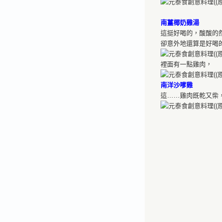
南薑椰奶雞湯
這挺好喝的，酸酸的
卻意外地還算是好喝
裡面有一點雞肉，
南洋沙嗲雞
這……雞肉既乾又柴