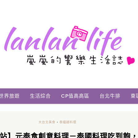
世界旅遊
生活綜合
CP值高高區
台北牛排
東
大台北美食
•
泰緬越料理
站】元泰食創意料理－泰國料理吃到飽