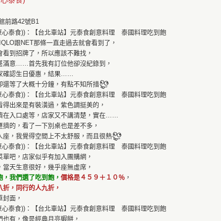
前路42號B1
IQLO跟NET那條一直走過去就會看到了，
會看到招牌了，所以應該不難找，
甚滿意……首先我有訂位他卻沒紀錄到，
家確認生日優惠，結果……
卻還等了大概十分鐘，有點不知所措
看得出來是有裝潢過，紫色調挺美的，
擠在入口處等，店家又不講清楚，實在……
壅擠的，看了一下別桌也是差不多，
人座，我覺得空間上不太舒服，而且很熱
菜單吧，店家似乎有加入團購網，
，當天生意很好，幾乎座無虛席，
飽，我們選了吃到飽，
價格是４５９＋１０％
，
八折，同行的人九折，
單封面，
們也有，像是經典月亮蝦餅，