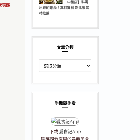
中和店】料滿
代表酸
出來的雞湯！真材實料 新北米其
林推薦
文章分類
文
章
分
類
手機隨手看
下載
愛食記App
隨時觀看嵐嵐的最新美食