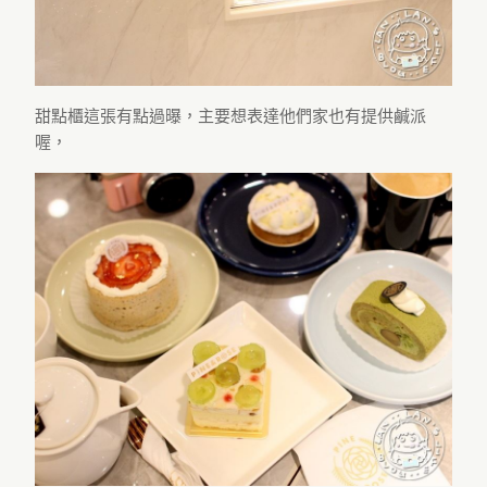
甜點櫃這張有點過曝，主要想表達他們家也有提供鹹派
喔，