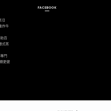
FACEBOOK
店)】
推炸牛
自助百
港式蒸
飲專門
糖更健