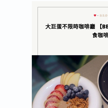
•
台北合
大巨蛋不限時咖啡廳 【BEAN
食咖啡