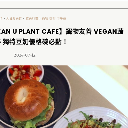
作
•
大台北美食
•
歐美料理
•
簡餐 咖啡 下午茶
 U PLANT CAFE】寵物友善 VEGAN蔬
 獨特豆奶優格碗必點！
2024-07-12