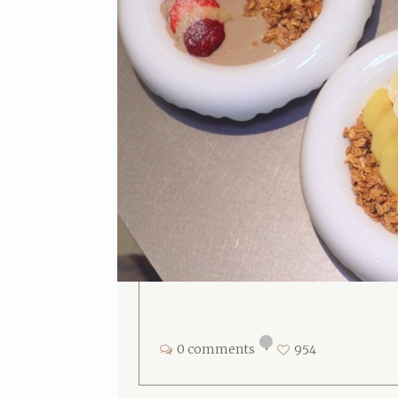
0 comments
•
954