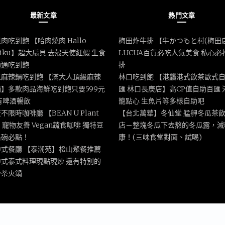
最新文章
熱門文章
肉吃到飽 【哈肉燒肉 Hallo
梅田炸牛排 【牛かつもと村(梅田
iniku】超大扇貝 去殼天使紅蝦 生食
LUCUA百貨必吃人氣美食 私心必
通通吃到飽
排
區麻辣鍋吃到飽 【滿大人頂級麻辣
林口吃到飽 【港龘港式飲茶歐式
】多款肉品海鮮吃到飽只要599元
匯 林口長庚店】高CP值自助百匯 
有啤酒暢飲
籠點心 生魚片等多樣自助吧
不限時咖啡廳 【BEAN U Plant
【台北萬華】冬仙堂 艋舺冬瓜茶
e】寵物友善 Vegan蔬食咖啡 獨特豆
店－整塊冬瓜下去熬的冬瓜露，減
格碗必點！
康！(三味食堂對面、試喝)
中式餐廳 【泰潮苑】松山聚餐推薦
中式泰式料理現點現炒 還有特別的
沙茶火鍋