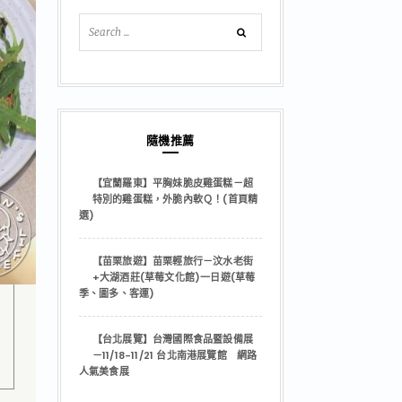
隨機推薦
【宜蘭羅東】平胸妹脆皮雞蛋糕－超
特別的雞蛋糕，外脆內軟Ｑ！(首頁精
選)
【苗栗旅遊】苗栗輕旅行－汶水老街
+大湖酒莊(草莓文化館)一日遊(草莓
季、圖多、客運)
【台北展覽】台灣國際食品暨設備展
－11/18-11/21 台北南港展覽館 網路
人氣美食展