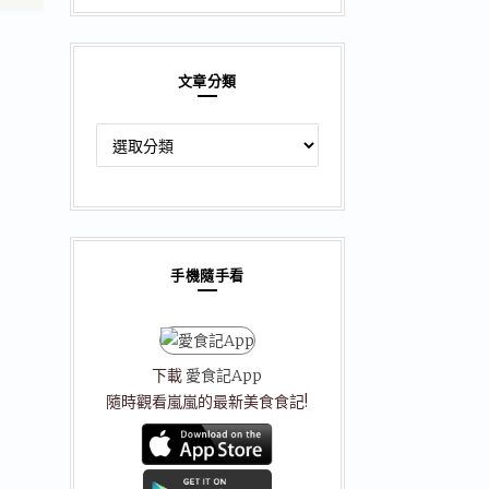
文章分類
文
章
分
類
手機隨手看
下載
愛食記App
隨時觀看嵐嵐的最新美食食記!