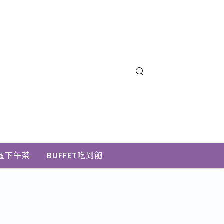
區下午茶
BUFFET吃到飽
佳選