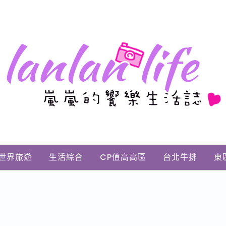
世界旅遊
生活綜合
CP值高高區
台北牛排
東
網拍穿搭
區】喬安格斯珠寶學院－情人節送禮最