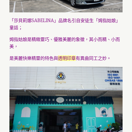
「莎貝莉娜SABELINA」品牌名引自安徒生「姆指姑娘」
童話；
姆指姑娘是精緻靈巧、優雅美麗的象徵，其小而精、小而
美，
是美麗快樂精靈的特色與
透明印章
有異曲同工之妙。