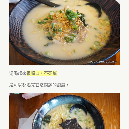
湯喝起來
很順口，不死鹹
，
是可以都喝完它沒問題的鹹度，