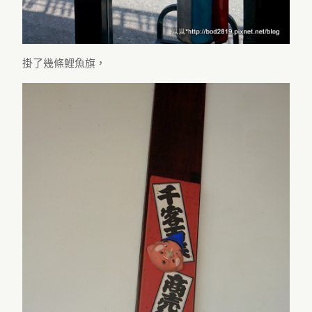
掛了幾條鯉魚旗，