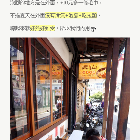
泡腳的地方是在外面，+10元多一條毛巾，
不過夏天在外面
沒有冷氣+泡腳+吃拉麵
，
聽起來就
好熱好難受
，所以我們內用