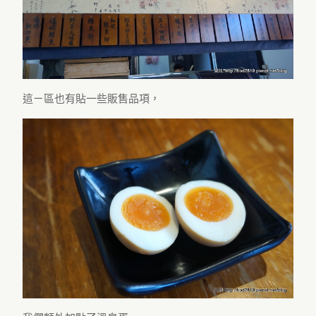
這ㄧ區也有貼一些販售品項，