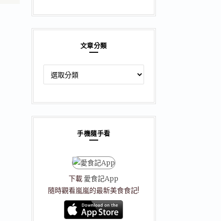
文章分類
文
章
分
類
手機隨手看
下載
愛食記App
隨時觀看嵐嵐的最新美食食記!