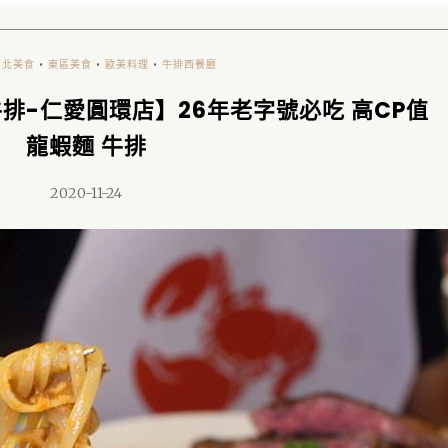
台北美食
•
東區美食
•
歐美料理
•
牛排西餐廳
排-仁愛圓環店】26年老字號必吃 高CP值
龍蝦麵 牛排
2020-11-24