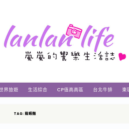
世界旅遊
生活綜合
CP值高高區
台北牛排
東
TAG: 龍蝦麵