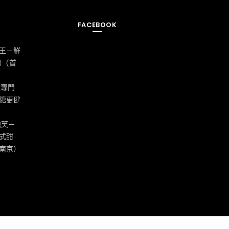
FACEBOOK
王－鮮
）(首
飲專門
糖更健
泡芙－
式甜
南京）