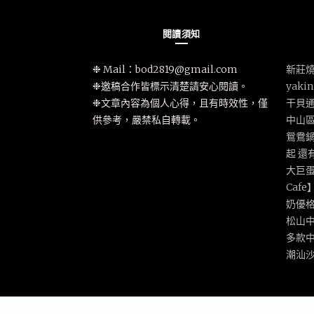
閱讀須知
❉ Mail：
bod2819@gmail.com
新莊燒
❉邀稿合作皆標示清楚請安心閱讀。
yak
❉文章內容為個人心得，且有時效性，僅
干貝
供參考，嚴禁私自轉載。
中山
鴛鴦鍋
起 還
大巨蛋
Caf
奶優
松山
多款
潮汕