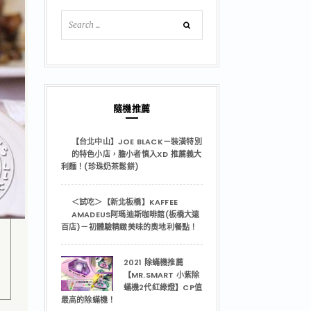
隨機推薦
【台北中山】JOE BLACK－裝潢特別
的特色小店，膽小者慎入XD 推薦義大
利麵！(珍珠奶茶鬆餅)
＜試吃＞【新北板橋】KAFFEE
AMADEUS阿瑪迪斯咖啡館(板橋大遠
百店)－初體驗精緻美味的奧地利餐點！
2021 除蟎機推薦
【MR.SMART 小紫除
蟎機2代紅綠燈】CP值
最高的除蟎機！