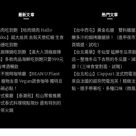
最新文章
熱門文章
肉吃到飽 【哈肉燒肉 Hallo
【台中西屯】黃金右腿 雙料雞腿
iniku】超大扇貝 去殼天使紅蝦 生食
嫩多汁的焗烤雞腿排！（逢甲夜市
通通吃到飽
頁精選、試吃)
區麻辣鍋吃到飽 【滿大人頂級麻辣
【台北萬華】冬仙堂 艋舺冬瓜茶
】多款肉品海鮮吃到飽只要599元
店－整塊冬瓜下去熬的冬瓜露，減
有啤酒暢飲
康！(三味食堂對面、試喝)
不限時咖啡廳 【BEAN U Plant
【台北松山】L'appart 法式閃電
e】寵物友善 Vegan蔬食咖啡 獨特豆
來自法國的超夯閃電泡芙！精緻法
格碗必點！
點，隨手帶著吃，多種口味（微風
中式餐廳 【泰潮苑】松山聚餐推薦
中式泰式料理現點現炒 還有特別的
沙茶火鍋