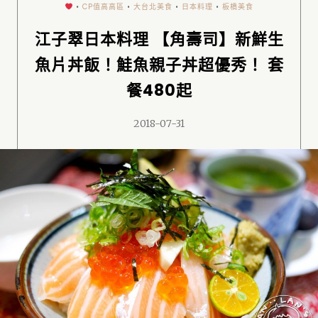
•
CP值高高區
•
大台北美食
•
日本料理
•
板橋美食
江子翠日本料理 【角壽司】新鮮生
魚片丼飯！鮭魚親子丼超優秀！ 套
餐480起
2018-07-31