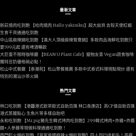
最新文章
新莊燒肉吃到飽 【哈肉燒肉 Hallo yakiniku】超大扇貝 去殼天使紅蝦
生食干貝通通吃到飽
中山區麻辣鍋吃到飽 【滿大人頂級麻辣鴛鴦鍋】多款肉品海鮮吃到飽只
要599元起 還有啤酒暢飲
大巨蛋不限時咖啡廳 【BEAN U Plant Cafe】寵物友善 Vegan蔬食咖啡
獨特豆奶優格碗必點！
松山中式餐廳 【泰潮苑】松山聚餐推薦 多款中式泰式料理現點現炒 還有
特別的潮汕沙茶火鍋
熱門文章
林口吃到飽 【港龘港式飲茶歐式自助百匯 林口長庚店】高CP值自助百匯
港式蒸籠點心 生魚片等多樣自助吧
永和吃到飽 【Mr.pig豬先生韓式烤肉吃到飽】299韓式烤肉+炸雞+炸醬
麵+人參雞等現做料理通通吃到飽！
西門町火鍋吃到飽 【皇家帝國麻辣火鍋吃到飽】四人同行送和牛！高檔