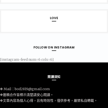
LOVE
FOLLOW ON INSTAGRAM
[instagram-feed num=6 cols=6]
閱讀須知
❉ Mail：
bod2819@gmail.com
❉邀稿合作皆標示清楚請安心閱讀。
❉文章內容為個人心得，且有時效性，僅供參考，嚴禁私自轉載。