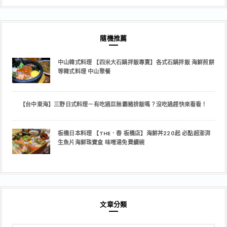
隨機推薦
中山韓式料理 【四米大石鍋拌飯專賣】各式石鍋拌飯 海鮮煎餅
等韓式料理 中山聚餐
【台中東海】三野日式料理－有吃過巨無霸豬排飯嗎？沒吃過趕快來看看！
板橋日本料理 【THE．春 板橋店】海鮮丼220起 必點超澎湃
生魚片海鮮珠寶盒 味噌湯免費續碗
文章分類