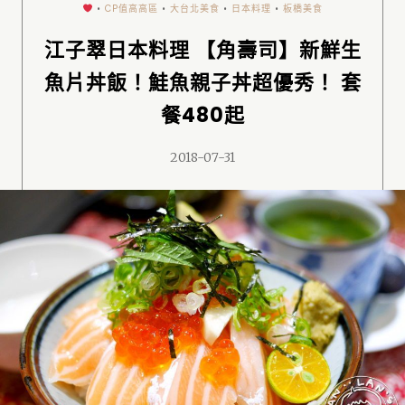
•
CP值高高區
•
大台北美食
•
日本料理
•
板橋美食
江子翠日本料理 【角壽司】新鮮生
魚片丼飯！鮭魚親子丼超優秀！ 套
餐480起
2018-07-31