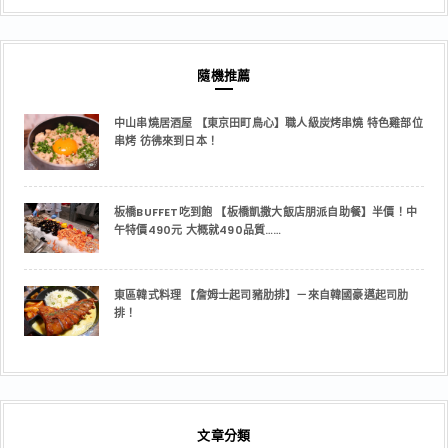
隨機推薦
中山串燒居酒屋 【東京田町鳥心】職人級炭烤串燒 特色雞部位
串烤 彷彿來到日本！
板橋BUFFET吃到飽 【板橋凱撒大飯店朋派自助餐】半價！中
午特價490元 大概就490品質……
東區韓式料理 【詹姆士起司豬肋排】－來自韓國豪邁起司肋
排！
文章分類