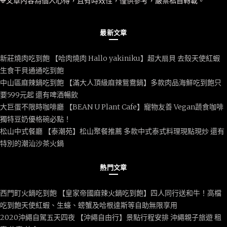
❉文章內容為個人心得，且有時效性，僅供參考，嚴禁私自轉載。
最新文章
新莊燒肉吃到飽 【哈肉燒肉 Hallo yakiniku】超大扇貝 去殼天使紅蝦
生食干貝通通吃到飽
中山區麻辣鍋吃到飽 【滿大人頂級麻辣鴛鴦鍋】多款肉品海鮮吃到飽只
要599元起 還有啤酒暢飲
大巨蛋不限時咖啡廳 【BEAN U Plant Cafe】寵物友善 Vegan蔬食咖啡
獨特豆奶優格碗必點！
松山中式餐廳 【泰潮苑】松山聚餐推薦 多款中式泰式料理現點現炒 還有
特別的潮汕沙茶火鍋
熱門文章
西門町火鍋吃到飽 【皇家帝國麻辣火鍋吃到飽】四人同行送和牛！高檔
吃到飽天使紅蝦、生蠔、螃蟹及哈根達斯等自助無限享用
2020沖繩自駕五天四夜 【沖繩自由行】景點行程安排 沖繩親子旅遊 租