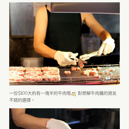
一份$100大約有一塊半的牛肉哦
對想解牛肉饞的朋友
不錯的選擇，