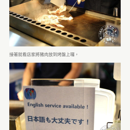
接著就看店家將豬肉放到烤盤上囉，