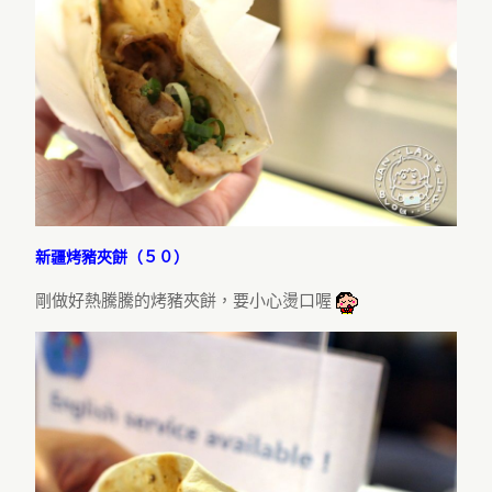
新疆烤豬夾餅（５０）
剛做好熱騰騰的烤豬夾餅，要小心燙口喔