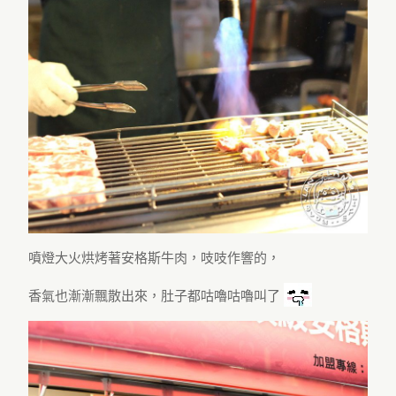
噴燈大火烘烤著安格斯牛肉，吱吱作響的，
香氣也漸漸飄散出來，肚子都咕嚕咕嚕叫了