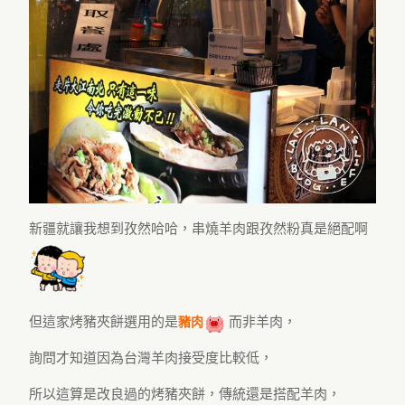
新疆就讓我想到孜然哈哈，串燒羊肉跟孜然粉真是絕配啊
但這家烤豬夾餅選用的是
而非羊肉，
豬肉
詢問才知道因為台灣羊肉接受度比較低，
所以這算是改良過的烤豬夾餅，傳統還是搭配羊肉，