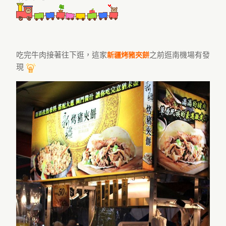
吃完牛肉接著往下逛，這家
之前逛南機場有發
新疆烤豬夾餅
現