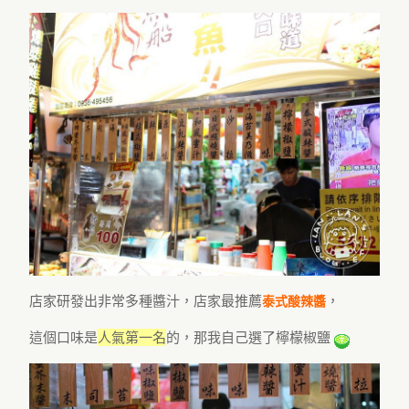
店家研發出非常多種醬汁，店家最推薦
，
泰式酸辣醬
這個口味是
人氣第一名
的，那我自己選了檸檬椒鹽