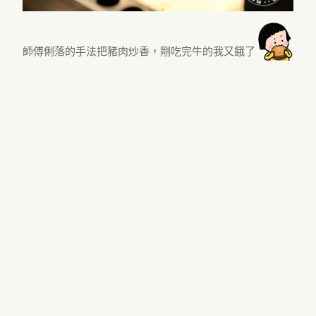
師傅俐落的手法把豬肉炒香，剛吃完牛的我又餓了