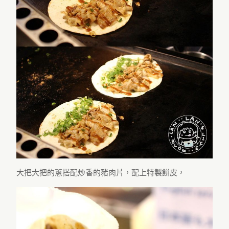
大把大把的蔥搭配炒香的豬肉片，配上特製餅皮，