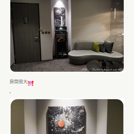
房間很大
’