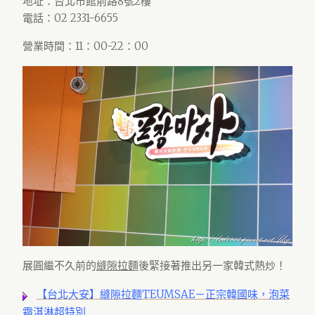
地址：台北市館前路8號2樓
電話：02 2331-6655
營業時間：11：00-22：00
展圓繼不久前的
縫隙拉麵
後緊接著推出另一家韓式熱炒！
【台北大安】縫隙拉麵TEUMSAE－正宗韓國味，泡菜
霜淇淋超特別