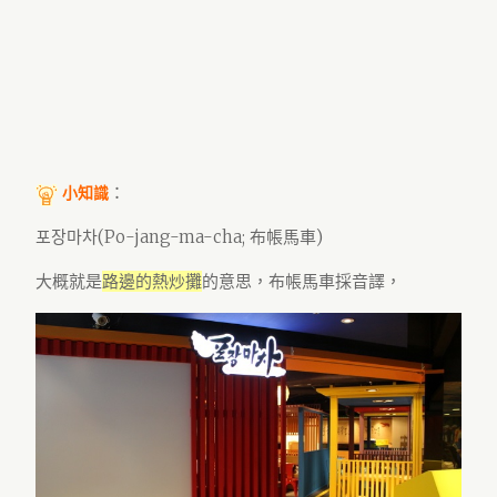
：
小知識
포장마차(Po-jang-ma-cha; 布帳馬車)
大概就是
路邊的熱炒攤
的意思，布帳馬車採音譯，