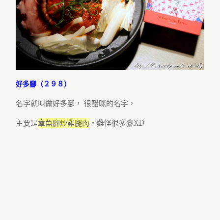
好多腳（２９８）
名字就叫做好多腳， 很醋咪的名字，
主要是
章魚腳炒雞腿肉
，難怪很多腳XD