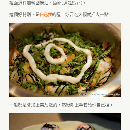
裡面還有加韓國麻油、魚卵(還是蝦卵)，
這個好特別，是
的喔，你要吃大顆就捏大一點，
自己捏
一般都是會加上美乃滋的，然後附上手套給你自己捏，