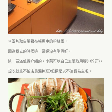
＊圖片取自張君布帳馬車的粉絲團，
因為我去的時候這一區還沒有準備好，
這一區滿值得介紹的，小菜可以自己無限取用喔(+69元)，
想吃就拿不怕店員漏掉XD但還是以不浪費為主啦，