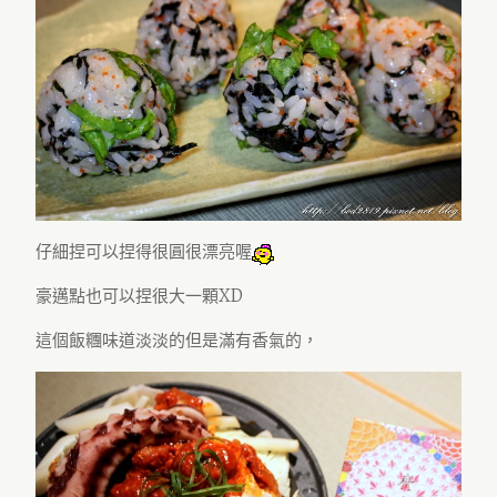
仔細捏可以捏得很圓很漂亮喔
豪邁點也可以捏很大一顆XD
這個飯糰味道淡淡的但是滿有香氣的，