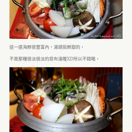
這一道海鮮很豐富內，湯頭挺鮮甜的，
不是那種很淡很淡的昆布湯喔XD所以不錯喝，