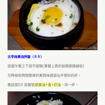
古早味黃油拌飯（８８）
這個乍看之下很不起眼(事實上真的就樸素路線啦)
可時候有時間簡單的東西味道卻出乎意料的好，
像這個XD 其實就
是醬油+蛋+奶油
，拌一拌，