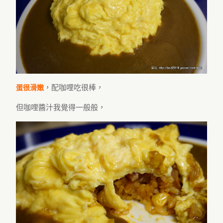
，配咖哩吃很棒，
蛋很滑嫩
但咖哩醬汁我覺得一般般，