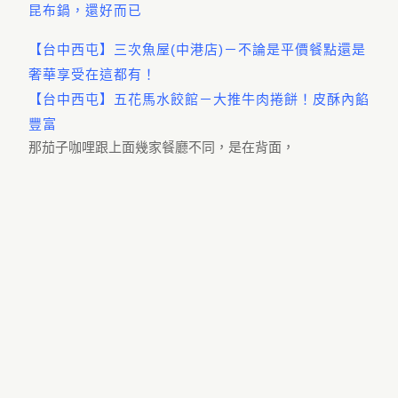
昆布鍋，還好而已
【台中西屯】三次魚屋(中港店)－不論是平價餐點還是
奢華享受在這都有！
【台中西屯】五花馬水餃館－大推牛肉捲餅！皮酥內餡
豐富
那茄子咖哩跟上面幾家餐廳不同，是在背面，