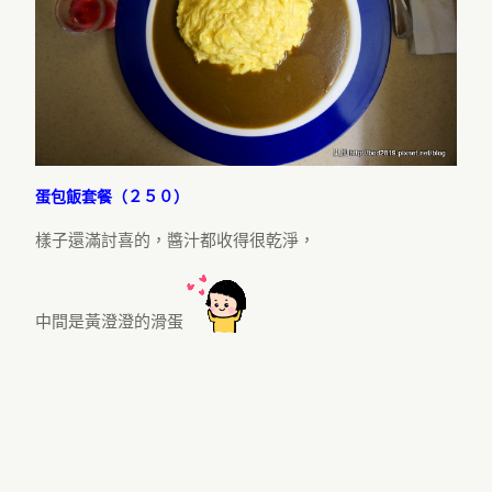
蛋包飯套餐（２５０）
樣子還滿討喜的，醬汁都收得很乾淨，
中間是黃澄澄的滑蛋