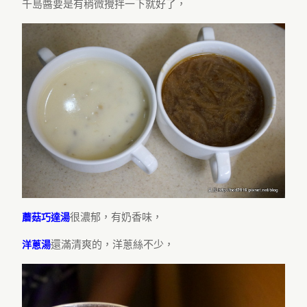
千島醬要是有稍微攪拌一下就好了，
很濃郁，有奶香味，
蘑菇巧達湯
還滿清爽的，洋蔥絲不少，
洋蔥湯