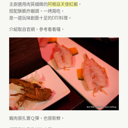
主廚選用肉質細緻的
阿根廷天使紅蝦
，
搭配酥脆炸蝦頭，一烤兩吃，
是一道玩味創藝十足的DIY料理。
介紹取自官網，參考看看囉，
蝦肉很扎實Ｑ彈，也很新鮮，