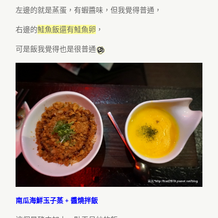
左邊的就是蒸蛋，有蝦醬味，但我覺得普通，
右邊的
鮭魚飯還有鮭魚卵
，
可是飯我覺得也是很普通
南瓜海鮮玉子蒸 + 醬燒拌飯