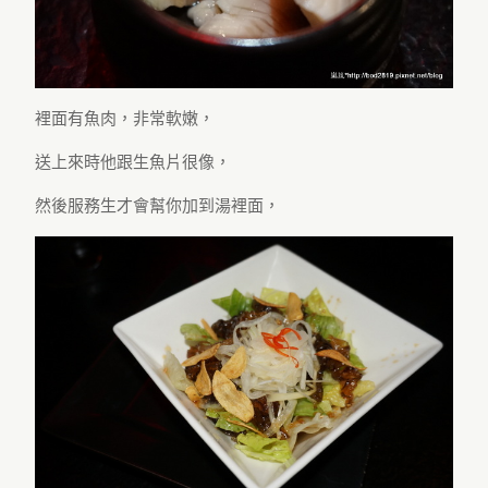
裡面有魚肉，非常軟嫩，
送上來時他跟生魚片很像，
然後服務生才會幫你加到湯裡面，