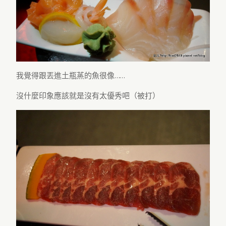
我覺得跟丟進土瓶蒸的魚很像……
沒什麼印象應該就是沒有太優秀吧（被打）