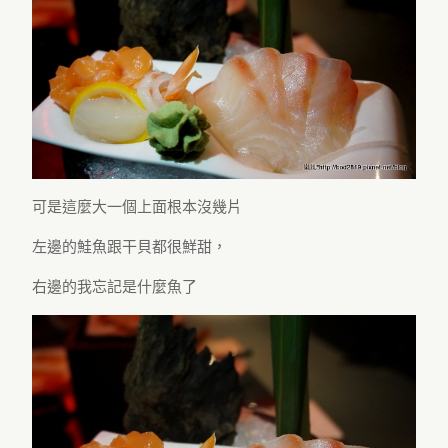
可是這麼大一個上面根本沒幾片
左邊的鮭魚跟干貝都很鮮甜，
右邊的我忘記是什麼魚了