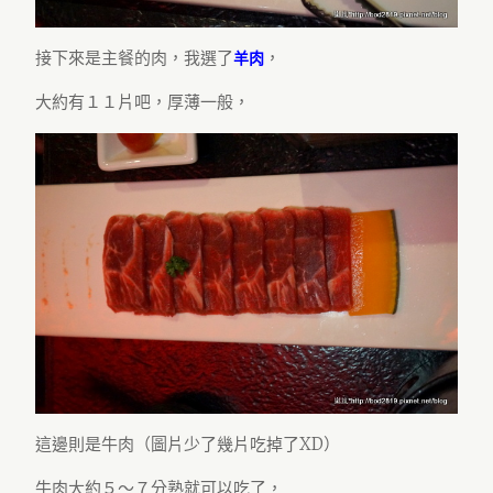
接下來是主餐的肉，我選了
，
羊肉
大約有１１片吧，厚薄一般，
這邊則是牛肉（圖片少了幾片吃掉了XD）
牛肉大約５～７分熟就可以吃了，