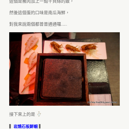
這個是豬肉加上一點干貝絲的飯，
然後這個蛋的口味是南瓜海鮮，
對我來說兩個都普普通通囉……
接下來上的是
▍
▍
岩燒石板鮮蝦