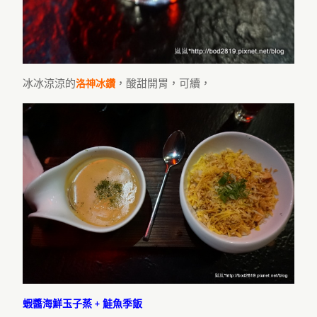
冰冰涼涼的
，酸甜開胃，可續，
洛神冰鑽
蝦醬海鮮玉子蒸 + 鮭魚季飯