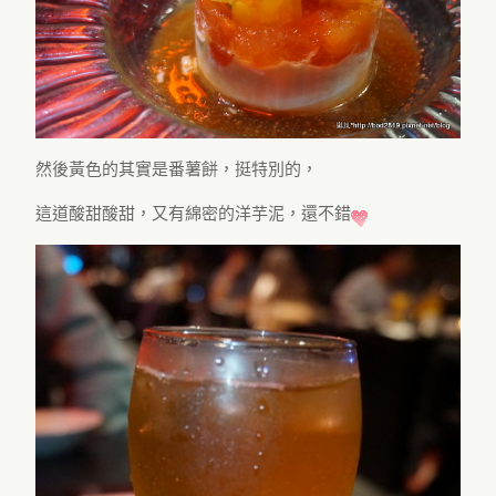
然後黃色的其實是番薯餅，挺特別的，
這道酸甜酸甜，又有綿密的洋芋泥，還不錯