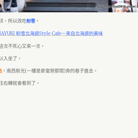
琪
，所以改吃
，
粉雪
AYUKI 粉雪北海道Style Cafe－來自北海道的美味
這次不死心又來一次，
以入坐了，
，南西新光(一樓是麥當勞那間)旁的巷子進去，
站
往右轉就會看到了，