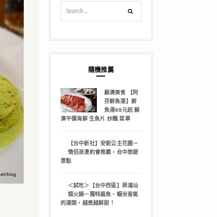
隨機推薦
蘇澳美食 【阿
芬鮮魚湯】鮮
魚湯69元起 蘇
澳平價海鮮 生魚片 炒麵 菜單
【台中新社】安妮公主花園－
情侶浪漫約會推薦，台中旅遊
景點
＜試吃＞【台中西區】昇鴻汕
頭火鍋－獨特扁魚、蝦米香氣
的湯頭，越煮越鮮甜！