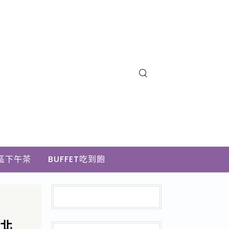
區下午茶
BUFFET吃到飽
台北