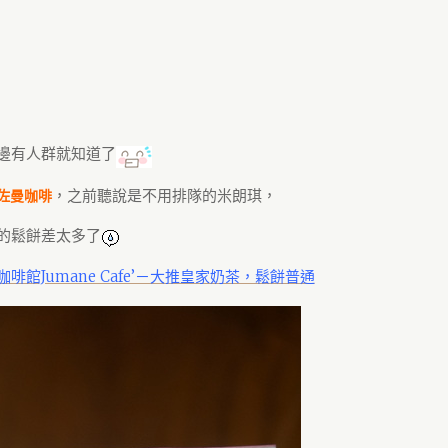
邊有人群就知道了
，之前聽說是不用排隊的米朗琪，
佐曼咖啡
的鬆餅差太多了
啡館Jumane Cafe’－大推皇家奶茶，鬆餅普通