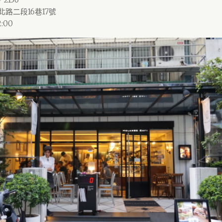
路二段16巷17號
:00