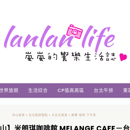
世界旅遊
生活綜合
CP值高高區
台北牛排
東
中山美食
•
台北鬆餅甜點
•
大台北美食
•
簡餐 咖啡 下午茶
山】米朗琪咖啡館 MELANGE CAFE－