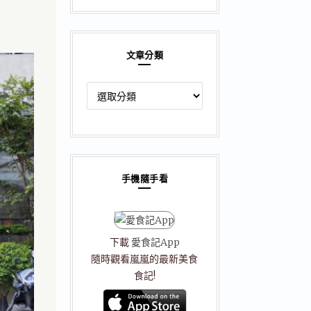
文章分類
文
章
分
類
手機隨手看
下載
愛食記App
隨時觀看嵐嵐的最新美食
食記!