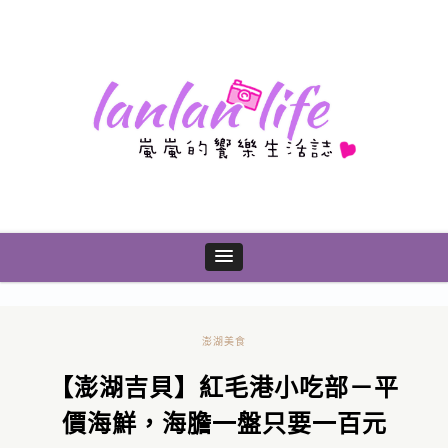
澎湖美食
【澎湖吉貝】紅毛港小吃部－平
價海鮮，海膽一盤只要一百元