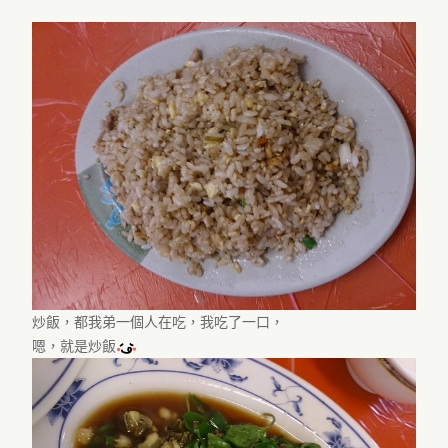
炒飯，都我弟一個人在吃，我吃了一口，
嗯，就是炒飯