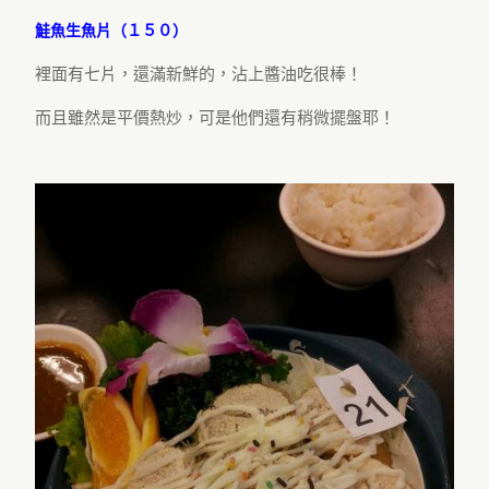
鮭魚生魚片（１５０）
裡面有七片，還滿新鮮的，沾上醬油吃很棒！
而且雖然是平價熱炒，可是他們還有稍微擺盤耶！