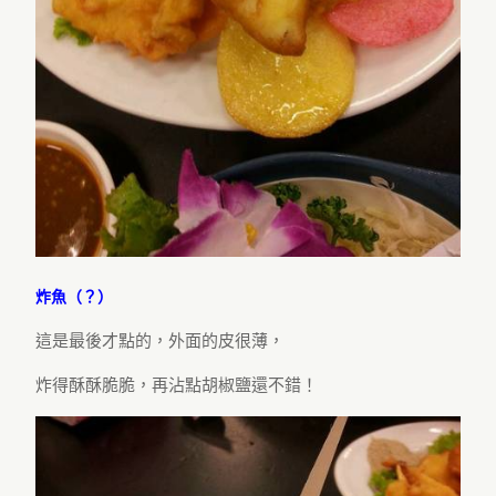
炸魚（？）
這是最後才點的，外面的皮很薄，
炸得酥酥脆脆，再沾點胡椒鹽還不錯！