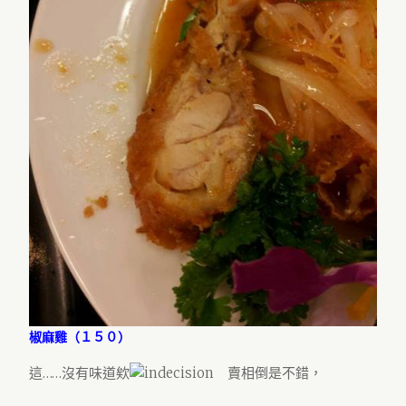
椒麻雞（１５０）
這……沒有味道欸
賣相倒是不錯，