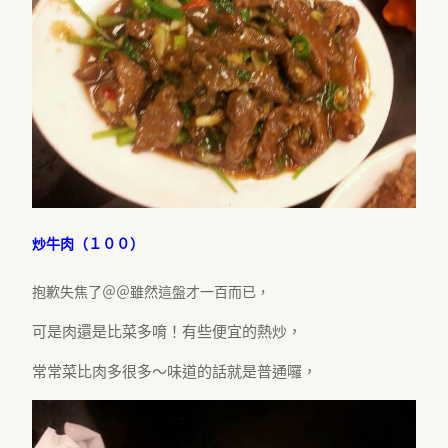
炒牛肉（１００）
抱歉失焦了＠＠雖然這盤才一百而已，
可是肉還是比菜多唷！有些便宜的熱炒，
常常菜比肉多很多～味道的話就是普通囉，