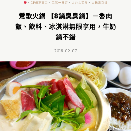
•
CP值高高區
•
三鶯一日遊
•
大台北美食
•
火鍋壽喜燒
鶯歌火鍋 【8鍋臭臭鍋】－魯肉
飯、飲料、冰淇淋無限享用，牛奶
鍋不錯
2018-02-07