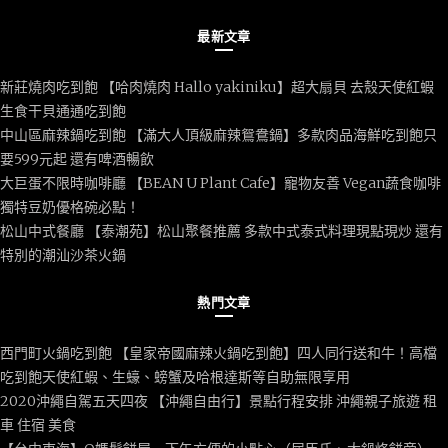
最新文章
新莊燒肉吃到飽 【哈肉燒肉 Hallo yakiniku】超大扇貝 去殼天使紅蝦
生食干貝通通吃到飽
中山區麻辣鍋吃到飽 【滿大人頂級麻辣鴛鴦鍋】多款肉品海鮮吃到飽只
要599元起 還有啤酒暢飲
大巨蛋不限時咖啡廳 【BEAN U Plant Cafe】寵物友善 Vegan蔬食咖啡
獨特豆奶優格碗必點！
松山中式餐廳 【泰潮苑】松山聚餐推薦 多款中式泰式料理現點現炒 還有
特別的潮汕沙茶火鍋
熱門文章
西門町火鍋吃到飽 【皇家帝國麻辣火鍋吃到飽】四人同行送和牛！高檔
吃到飽天使紅蝦、生蠔、螃蟹及哈根達斯等自助無限享用
2020沖繩自駕五天四夜 【沖繩自由行】景點行程安排 沖繩親子旅遊 租
車 住宿 美食