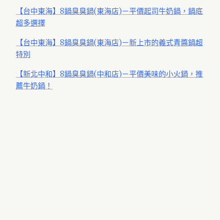
【台中東海】8鍋臭臭鍋(東海店)－平價起司牛奶鍋，鍋底
超多選擇
【台中東海】8鍋臭臭鍋(東海店)－新上市的義式青醬鍋超
特別
【新北中和】8鍋臭臭鍋(中和店)－平價美味的小火鍋，推
薦牛奶鍋！