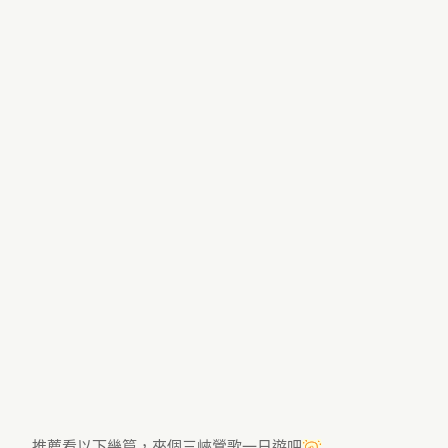
推薦看以下幾篇，來個三峽鶯歌一日遊吧