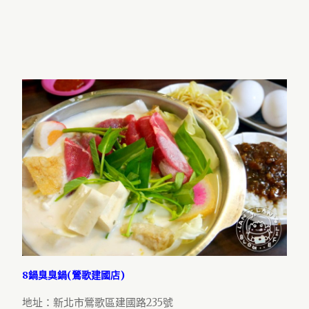
8鍋臭臭鍋(鶯歌建國店)
地址：新北市鶯歌區建國路235號