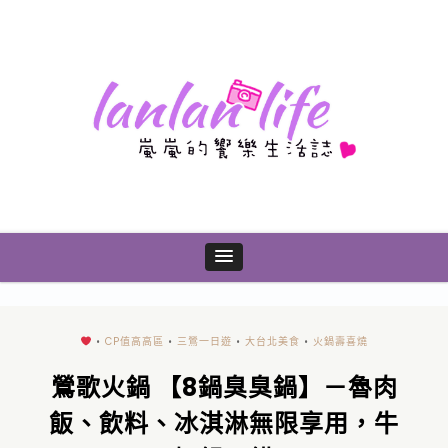
•
CP值高高區
•
三鶯一日遊
•
大台北美食
•
火鍋壽喜燒
鶯歌火鍋 【8鍋臭臭鍋】－魯肉
飯、飲料、冰淇淋無限享用，牛