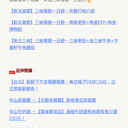
【新北旅遊】三峽鶯歌一日遊－完整行程介紹
【新北鶯歌】三峽鶯歌一日遊－鶯歌老街+陶瓷DIY+陶瓷
博物館
【新北三峽】三峽鶯歌一日遊－三峽老街+金三峽牛角+牛
香軒牛角麵包
：
延伸閱讀
【台北】鬆餅下午茶餐廳推薦，美式格子PANCAKE、日
式厚鬆餅都有！
中山茶餐廳 －【元朗茶餐廳】道地港式茶餐廳
中山牛奶鍋 －【賞味喫茶店】海陸牛奶鍋有肉還有魚只要
250元！