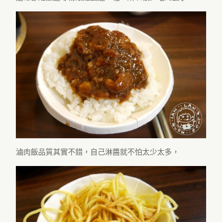
滷肉飯品質其實不錯，自己淋醬就不怕太少太多，