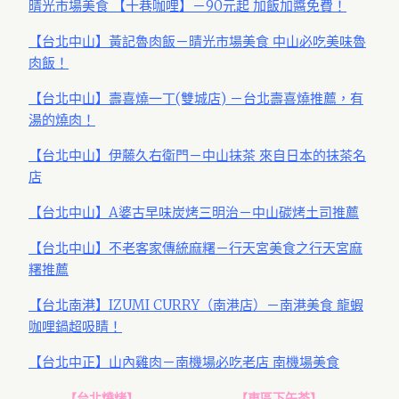
晴光市場美食 【十巷咖哩】－90元起 加飯加醬免費！
【台北中山】黃記魯肉飯－晴光市場美食 中山必吃美味魯
肉飯！
【台北中山】壽喜燒一丁(雙城店) －台北壽喜燒推薦，有
湯的燒肉！
【台北中山】伊藤久右衛門－中山抹茶 來自日本的抹茶名
店
【台北中山】A婆古早味炭烤三明治－中山碳烤土司推薦
【台北中山】不老客家傳統麻糬－行天宮美食之行天宮麻
糬推薦
【台北南港】IZUMI CURRY（南港店）－南港美食 龍蝦
咖哩鍋超吸睛！
【台北中正】山內雞肉－南機場必吃老店 南機場美食
【台北燒烤】
【東區下午茶】