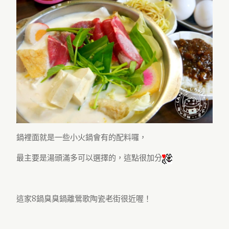
鍋裡面就是一些小火鍋會有的配料囉，
最主要是湯頭滿多可以選擇的，這點很加分
這家8鍋臭臭鍋離鶯歌陶瓷老街很近喔！