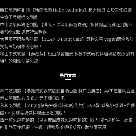
新莊燒肉吃到飽 【哈肉燒肉 Hallo yakiniku】超大扇貝 去殼天使紅蝦
生食干貝通通吃到飽
中山區麻辣鍋吃到飽 【滿大人頂級麻辣鴛鴦鍋】多款肉品海鮮吃到飽只
要599元起 還有啤酒暢飲
大巨蛋不限時咖啡廳 【BEAN U Plant Cafe】寵物友善 Vegan蔬食咖啡
獨特豆奶優格碗必點！
松山中式餐廳 【泰潮苑】松山聚餐推薦 多款中式泰式料理現點現炒 還有
特別的潮汕沙茶火鍋
熱門文章
林口吃到飽 【港龘港式飲茶歐式自助百匯 林口長庚店】高CP值自助百匯
港式蒸籠點心 生魚片等多樣自助吧
永和吃到飽 【Mr.pig豬先生韓式烤肉吃到飽】299韓式烤肉+炸雞+炸醬
麵+人參雞等現做料理通通吃到飽！
西門町火鍋吃到飽 【皇家帝國麻辣火鍋吃到飽】四人同行送和牛！高檔
吃到飽天使紅蝦、生蠔、螃蟹及哈根達斯等自助無限享用