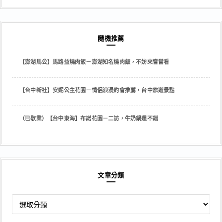
隨機推薦
【澎湖馬公】馬路益燒肉飯－澎湖知名燒肉飯，不妨來嘗嘗看
【台中新社】安妮公主花園－情侶浪漫約會推薦，台中旅遊景點
（已歇業）【台中東海】布諾花園－二訪，牛奶鍋還不錯
文章分類
文
章