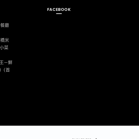
FACEBOOK
式餐廳
板橋米
式小菜
王－鮮
）(首