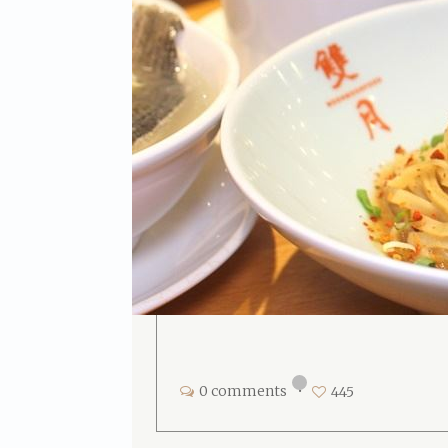
0 comments
•
445