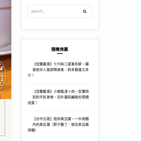
隨機推薦
【宜蘭羅東】七巧味三星蔥多餅－羅
東夜市人氣排隊美食，料多飽滿又多
汁！
【宜蘭羅東】小春糕渣卜肉－宜蘭特
別的平民美食，另外還有鹹香的照燒
皮蛋！
【台中北區】迷你臭豆腐－一中商圈
內的臭豆腐（胖子雞丁、無名臭豆腐
旁邊）