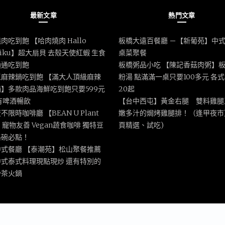
最新文章
熱門文章
肉吃到飽 【哈肉燒肉 Hallo
板橋大遠百餐廳 －【新葡苑】中
iniku】超大扇貝 去殼天使紅蝦 生食
桌菜聚餐
通通吃到飽
板橋粥品小吃 【陳記香菇肉粥】
區麻辣鍋吃到飽 【滿大人頂級麻辣
粉湯 點滿滿一桌只要100多元 各
】多款肉品海鮮吃到飽只要599元
20起
有啤酒暢飲
【台中西屯】黃金右腿 雙料雞腿
不限時咖啡廳 【BEAN U Plant
嫩多汁的焗烤雞腿排！（逢甲夜市
e】寵物友善 Vegan蔬食咖啡 獨特豆
頁精選、試吃)
格碗必點！
中式餐廳 【泰潮苑】松山聚餐推薦
中式泰式料理現點現炒 還有特別的
沙茶火鍋