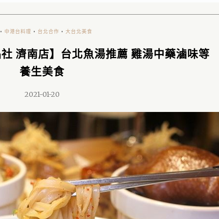
•
中港台料理
•
台北合作
•
大台北美食
品社 濟南店】台北魚湯推薦 雞湯中藥滷味等
養生美食
2021-01-20