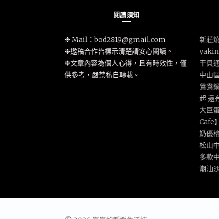
閱讀須知
❉ Mail：
bod2819@gmail.com
新莊燒
❉邀稿合作皆標示清楚請安心閱讀。
yak
❉文章內容為個人心得，且有時效性，僅
干貝
供參考，嚴禁私自轉載。
中山
鴛鴦鍋
起 還
大巨蛋
Caf
奶優
松山
多款
潮汕