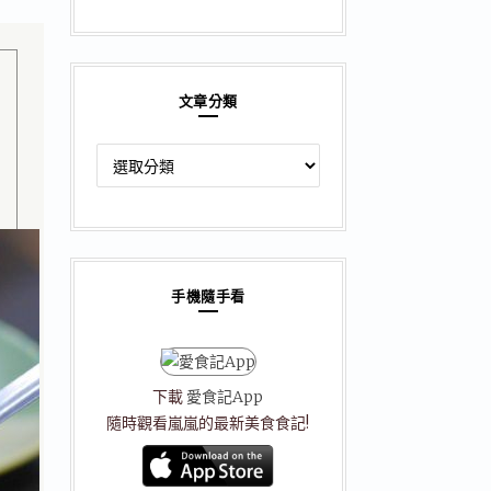
文章分類
文
章
分
類
手機隨手看
下載
愛食記App
隨時觀看嵐嵐的最新美食食記!