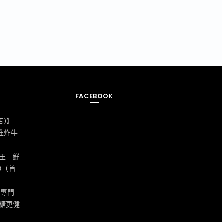
FACEBOOK
店)】
推炸牛
王－鮮
）(首
飲專門
糖更健