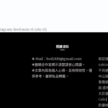
stagram-feed num=6 cols=6]
閱讀須知
❉ Mail：
bod2819@gmail.com
新莊燒
❉邀稿合作皆標示清楚請安心閱讀。
yak
❉文章內容為個人心得，且有時效性，僅
干貝
供參考，嚴禁私自轉載。
中山
鴛鴦鍋
起 還
大巨蛋
Caf
奶優