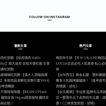
FOLLOW ON INSTAGRAM
最新文章
熱門文章
肉吃到飽 【哈肉燒肉 Hallo
梅田炸牛排 【牛かつもと村(梅田
iniku】超大扇貝 去殼天使紅蝦 生食
LUCUA百貨必吃人氣美食 私心必
通通吃到飽
排
區麻辣鍋吃到飽 【滿大人頂級麻辣
【台中西屯】黃金右腿 雙料雞腿
】多款肉品海鮮吃到飽只要599元
嫩多汁的焗烤雞腿排！（逢甲夜市
有啤酒暢飲
頁精選、試吃)
不限時咖啡廳 【BEAN U Plant
【台北萬華】冬仙堂 艋舺冬瓜茶
e】寵物友善 Vegan蔬食咖啡 獨特豆
店－整塊冬瓜下去熬的冬瓜露，減
格碗必點！
康！(三味食堂對面、試喝)