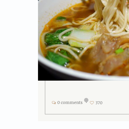
0 comments
•
370