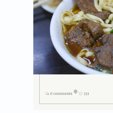
0 comments
•
333