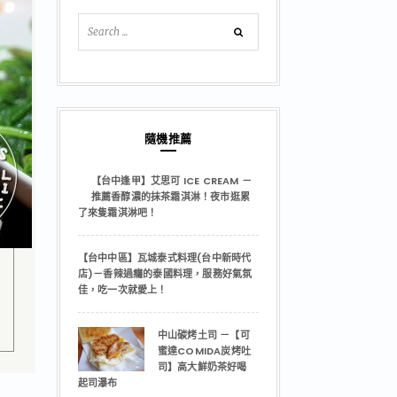
隨機推薦
【台中逢甲】艾思可 ICE CREAM －
推薦香醇濃的抹茶霜淇淋！夜市逛累
了來隻霜淇淋吧！
【台中中區】瓦城泰式料理(台中新時代
店)－香辣過癮的泰國料理，服務好氣氛
佳，吃一次就愛上！
中山碳烤土司 －【可
蜜達COMIDA炭烤吐
司】高大鮮奶茶好喝
起司瀑布