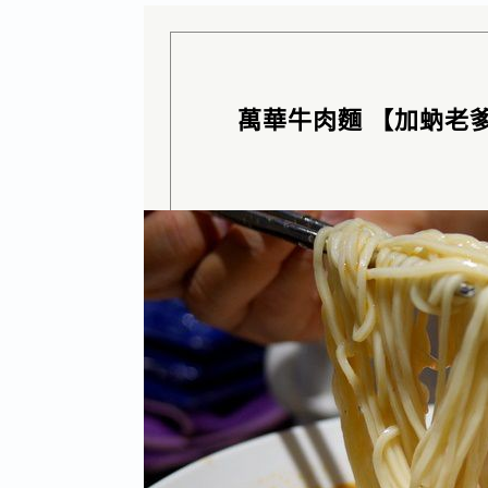
萬華牛肉麵 【加蚋老