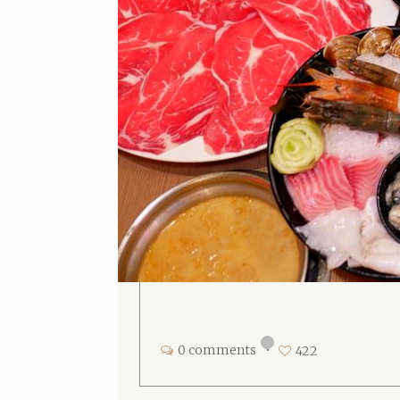
0 comments
•
422