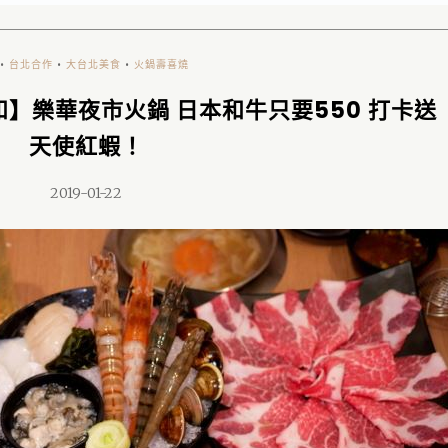
•
台北合作
•
大台北美食
•
火鍋壽喜燒
和】樂華夜市火鍋 日本和牛只要550 打卡送
天使紅蝦！
2019-01-22