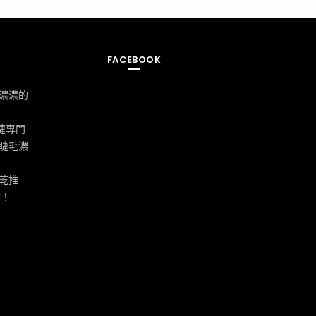
FACEBOOK
濃濃的
美睫專門
睫毛濃
乾推
嘴！