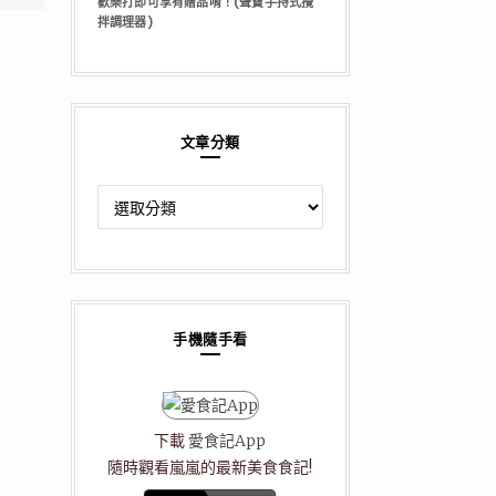
歡樂打即可享有贈品唷！(聲寶手持式攪
拌調理器)
文章分類
文
章
分
類
手機隨手看
下載
愛食記App
隨時觀看嵐嵐的最新美食食記!