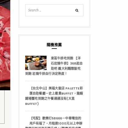
隨機推薦
東區牛排吃到飽 【洋
石岩燒牛排】368起自
助吧 義大利麵燉飯吃
到飽 岩燒牛排自行決定熟度！
【台北中山】美福大飯店 PALETTE彩
匯自助餐廳－史上最貴BUFFET，龍蝦
鱈場蟹吃到飽之午餐通通沒有(大直
BUFFET)
【宅配】歡樂打58666－中華電信的
用戶有福了，月租達1000元以上申辦