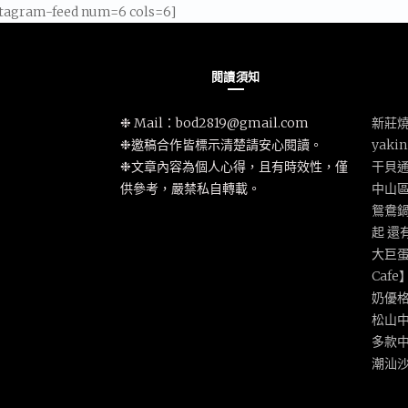
stagram-feed num=6 cols=6]
閱讀須知
❉ Mail：
bod2819@gmail.com
新莊燒
❉邀稿合作皆標示清楚請安心閱讀。
yak
❉文章內容為個人心得，且有時效性，僅
干貝
供參考，嚴禁私自轉載。
中山
鴛鴦鍋
起 還
大巨蛋
Caf
奶優
松山
多款
潮汕