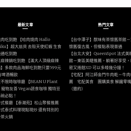
最新文章
熱門文章
肉吃到飽 【哈肉燒肉 Hallo
【台中潭子】猷味有茶懷舊茶館－
iniku】超大扇貝 去殼天使紅蝦 生食
懷舊復古風，但餐點表現普通
通通吃到飽
【台北大安】QueenSpot 法式
區麻辣鍋吃到飽 【滿大人頂級麻辣
館－東區美睫推薦，躺著好享受，
】多款肉品海鮮吃到飽只要599元
密又捲翹XD 可以多睡幾分鐘！
有啤酒暢飲
【宅配】阿江師金門牛肉乾－牛肉
不限時咖啡廳 【BEAN U Plant
薦 宅配美食 團購美食 解饞零
e】寵物友善 Vegan蔬食咖啡 獨特豆
（邀約）
格碗必點！
中式餐廳 【泰潮苑】松山聚餐推薦
中式泰式料理現點現炒 還有特別的
沙茶火鍋