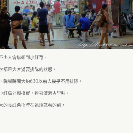
不少人會聯想到小紅莓，
次都是大客滿要排隊的狀態，
，晚餐時間大約6:30以前去幾乎不用排隊，
小紅莓外觀樸實，透著濃濃古早味，
大的亮紅色招牌在遠遠就看的到，