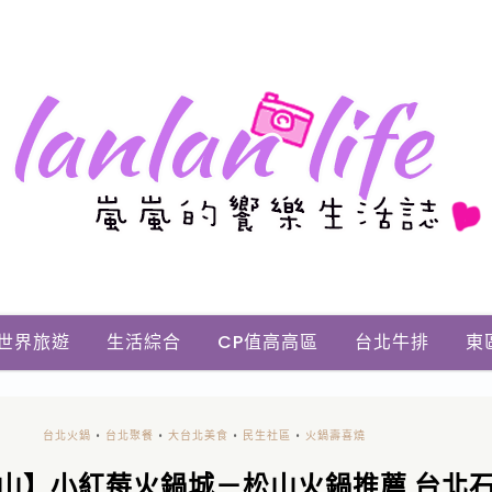
世界旅遊
生活綜合
CP值高高區
台北牛排
東
台北火鍋
•
台北聚餐
•
大台北美食
•
民生社區
•
火鍋壽喜燒
山】小紅莓火鍋城－松山火鍋推薦 台北