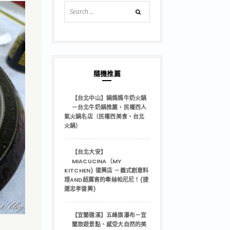
隨機推薦
【台北中山】鍋媽媽牛奶火鍋
－台北牛奶鍋推薦，民權西人
氣火鍋名店（民權西美食、台北
火鍋）
【台北大安】
MIACUCINA（MY
KITCHEN) 復興店 －義式創意料
理AND超厲害的牽絲帕尼尼！(捷
運忠孝復興)
【宜蘭礁溪】五峰旗瀑布－宜
蘭旅遊景點、感受大自然的美