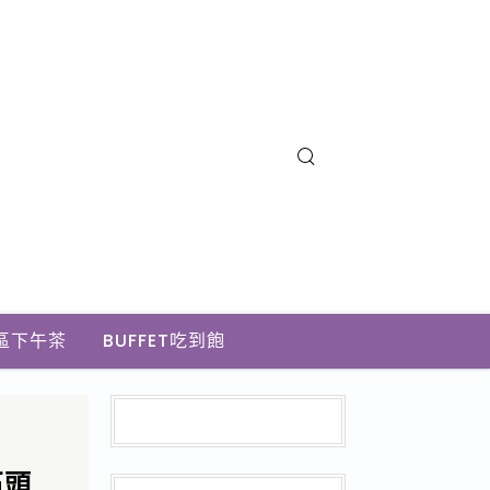
區下午茶
BUFFET吃到飽
石頭