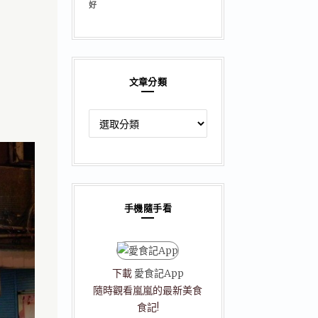
好
文章分類
文
章
分
類
手機隨手看
下載
愛食記App
隨時觀看嵐嵐的最新美食
食記!