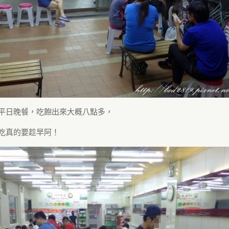
平日晚餐，吃飽出來大概八點多，
吃真的要趁早阿！