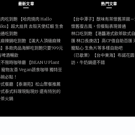
最新文章
熱門文章
肉吃到飽 【哈肉燒肉 Hallo
【台中潭子】猷味有茶懷舊茶館－
iniku】超大扇貝 去殼天使紅蝦 生食
懷舊復古風，但餐點表現普通
通通吃到飽
林口吃到飽 【港龘港式飲茶歐式
區麻辣鍋吃到飽 【滿大人頂級麻辣
匯 林口長庚店】高CP值自助百匯 
】多款肉品海鮮吃到飽只要599元
籠點心 生魚片等多樣自助吧
有啤酒暢飲
（已歇業）【台中東海】布諾花園
不限時咖啡廳 【BEAN U Plant
訪，牛奶鍋還不錯
e】寵物友善 Vegan蔬食咖啡 獨特豆
格碗必點！
中式餐廳 【泰潮苑】松山聚餐推薦
中式泰式料理現點現炒 還有特別的
沙茶火鍋