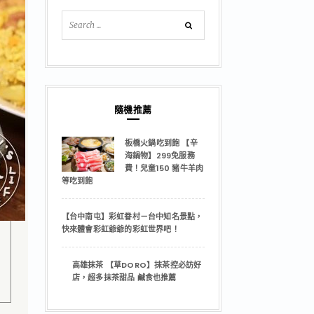
隨機推薦
板橋火鍋吃到飽 【辛
海鍋物】299免服務
費！兒童150 豬牛羊肉
等吃到飽
【台中南屯】彩虹眷村－台中知名景點，
快來體會彩虹爺爺的彩虹世界吧！
高雄抹茶 【草DORO】抹茶控必訪好
店，超多抹茶甜品 鹹食也推薦