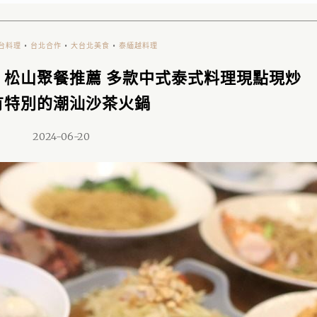
台料理
•
台北合作
•
大台北美食
•
泰緬越料理
】松山聚餐推薦 多款中式泰式料理現點現炒
有特別的潮汕沙茶火鍋
2024-06-20