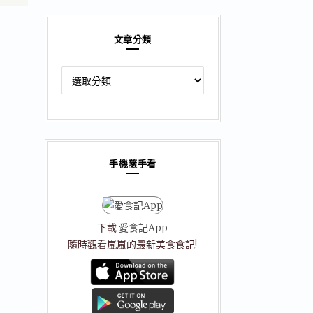
文章分類
文
章
分
類
手機隨手看
下載
愛食記App
隨時觀看嵐嵐的最新美食食記!