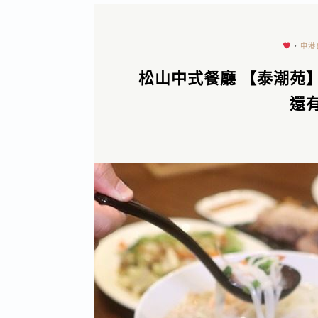
•
中港
松山中式餐廳 【泰潮苑
還