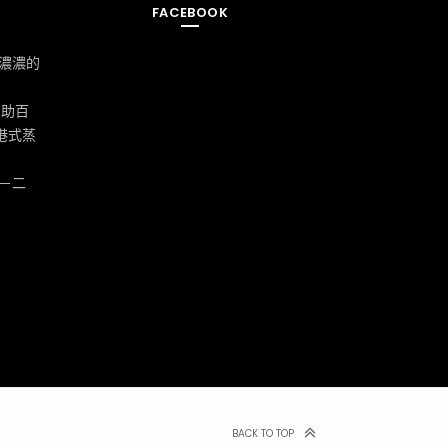
FACEBOOK
濃濃的
自助百
港式蒸
－二
BACK TO TOP