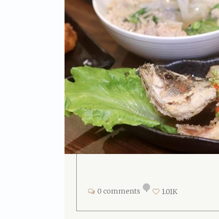
0 comments
•
1.01K