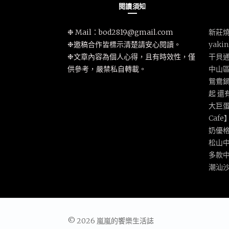
閱讀須知
❉ Mail：
bod2819@gmail.com
新莊燒
❉邀稿合作皆標示清楚請安心閱讀。
yak
❉文章內容為個人心得，且有時效性，僅
干貝
供參考，嚴禁私自轉載。
中山
鴛鴦鍋
起 還
大巨蛋
Caf
奶優
松山
多款
潮汕
© 2026 嵐嵐的饗樂生活誌