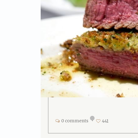
0 comments
•
441