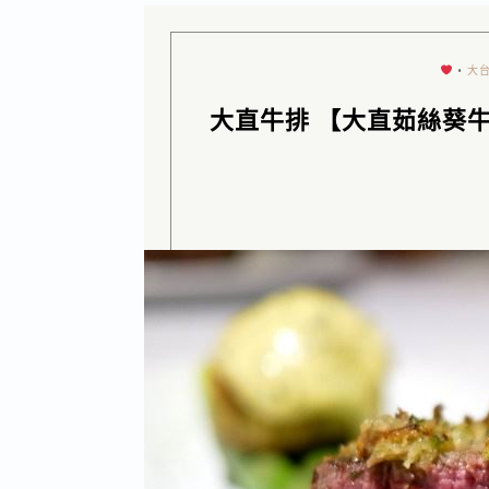
•
大
大直牛排 【大直茹絲葵