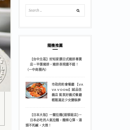
隨機推薦
【台中北區】好知家饌日式豬排專賣
店－平價豬排，豬排表現還不錯！
（一中商圈內）
市政府約會餐廳 【VA
VA VOOM】誠品信
義店 氣氛好義式餐廳
輕鬆滿足少女變裝夢
【日本大阪】一蘭拉麵(道頓堀店)－
日本必吃的人氣拉麵，麵條Ｑ彈、湯
頭不死鹹，大推！