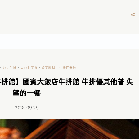
•
台北牛排
•
大台北美食
•
歐美料理
•
牛排西餐廳
T牛排館】國賓大飯店牛排館 牛排優其他普 失
望的一餐
2018-09-29