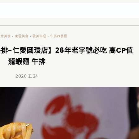
台北美食
•
東區美食
•
歐美料理
•
牛排西餐廳
排-仁愛圓環店】26年老字號必吃 高CP值
龍蝦麵 牛排
2020-11-24