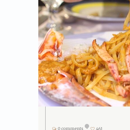
0 comments
•
461