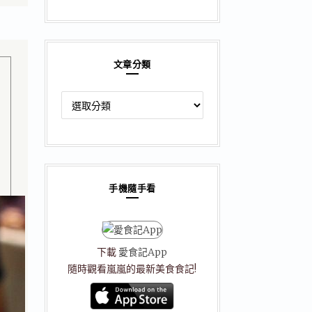
文章分類
文
章
分
類
手機隨手看
下載
愛食記App
隨時觀看嵐嵐的最新美食食記!