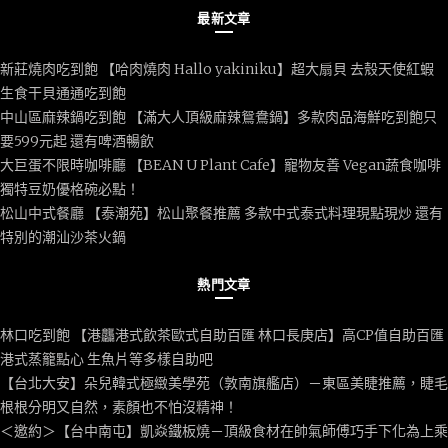
最新文章
新莊燒肉吃到飽 【哈肉燒肉 Hallo yakiniku】超大扇貝 去殼天使紅蝦
生食干貝通通吃到飽
中山區麻辣鍋吃到飽 【滿大人頂級麻辣鴛鴦鍋】多款肉品海鮮吃到飽只
要599元起 還有啤酒暢飲
大巨蛋不限時咖啡廳 【BEAN U Plant Cafe】寵物友善 Vegan蔬食咖啡
獨特豆奶優格碗必點！
松山中式餐廳 【泰潮苑】松山聚餐推薦 多款中式泰式料理現點現炒 還有
特別的潮汕沙茶火鍋
熱門文章
林口吃到飽 【港龘港式飲茶歐式自助百匯 林口長庚店】高CP值自助百匯
港式蒸籠點心 生魚片等多樣自助吧
【台北大安】朵兒韓式極緻美學苑（敦南旗艦店）－東區美睫推薦，睫毛
根根分明又自然，素顏也不怕沒精神！
＜邀約＞【台中南屯】凱焱鐵板燒－頂級食材在帥氣師傅巧手下化為上乘