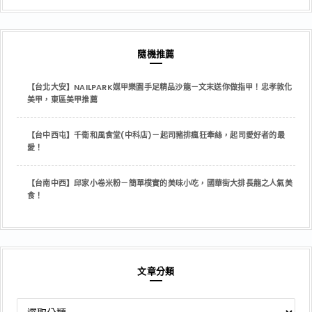
隨機推薦
【台北大安】NAILPARK媒甲樂園手足精品沙龍－文末送你做指甲！忠孝敦化
美甲，東區美甲推薦
【台中西屯】千衛和風食堂(中科店)－起司豬排瘋狂牽絲，起司愛好者的最
愛！
【台南中西】邱家小卷米粉－簡單樸實的美味小吃，國華街大排長龍之人氣美
食！
文章分類
文