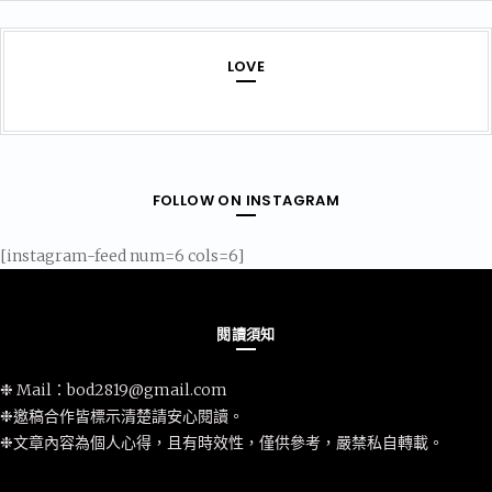
LOVE
FOLLOW ON INSTAGRAM
[instagram-feed num=6 cols=6]
閱讀須知
❉ Mail：
bod2819@gmail.com
❉邀稿合作皆標示清楚請安心閱讀。
❉文章內容為個人心得，且有時效性，僅供參考，嚴禁私自轉載。