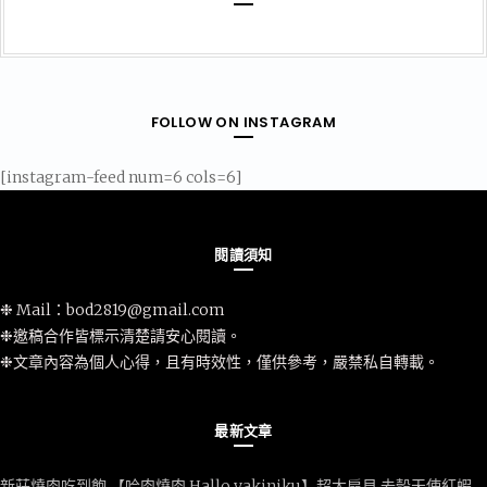
FOLLOW ON INSTAGRAM
[instagram-feed num=6 cols=6]
閱讀須知
❉ Mail：
bod2819@gmail.com
❉邀稿合作皆標示清楚請安心閱讀。
❉文章內容為個人心得，且有時效性，僅供參考，嚴禁私自轉載。
最新文章
新莊燒肉吃到飽 【哈肉燒肉 Hallo yakiniku】超大扇貝 去殼天使紅蝦