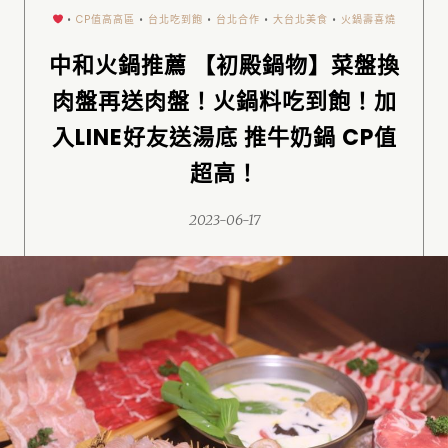
•
CP值高高區
•
台北吃到飽
•
台北合作
•
大台北美食
•
火鍋壽喜燒
中和火鍋推薦 【初殿鍋物】菜盤換
肉盤再送肉盤！火鍋料吃到飽！加
入LINE好友送湯底 推牛奶鍋 CP值
超高！
2023-06-17