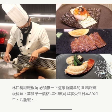
林口精緻鐵板燒 必須推一下這家新開幕的滝 精緻鐵
板料理，套餐單一價格2080就可以享受到日本A5和
牛、活龍蝦、…