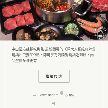
中山區麻辣鍋吃到飽 最新開幕的《滿大人頂級麻辣鴛
鴦鍋》只要599起，即可享有海陸鴛鴦鍋吃到飽，肉
品選擇多樣更有…
繼續閱讀
0 comments
•
896