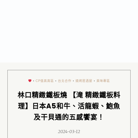
•
CP值高高區
•
台北合作
•
燒烤居酒屋
•
美味專區
林口精緻鐵板燒 【滝 精緻鐵板料
理】日本A5和牛、活龍蝦、鮑魚
及干貝通的五感饗宴！
2024-03-12