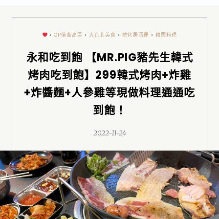
•
CP值高高區
•
大台北美食
•
燒烤居酒屋
•
韓國料理
永和吃到飽 【MR.PIG豬先生韓式
烤肉吃到飽】299韓式烤肉+炸雞
+炸醬麵+人參雞等現做料理通通吃
到飽！
2022-11-24