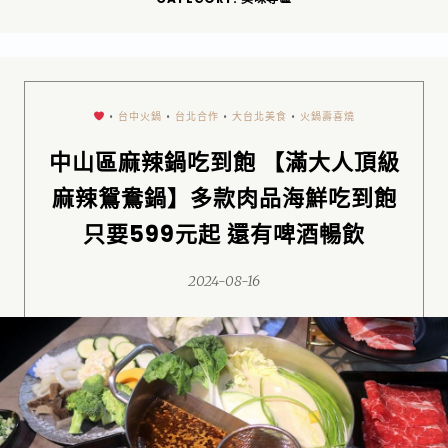
•
台中火鍋
•
台北合作
•
大台北美食
•
火鍋壽喜燒
中山區麻辣鍋吃到飽 【滿大人頂級
麻辣鴛鴦鍋】多款肉品海鮮吃到飽
只要599元起 還有啤酒暢飲
2024-08-16