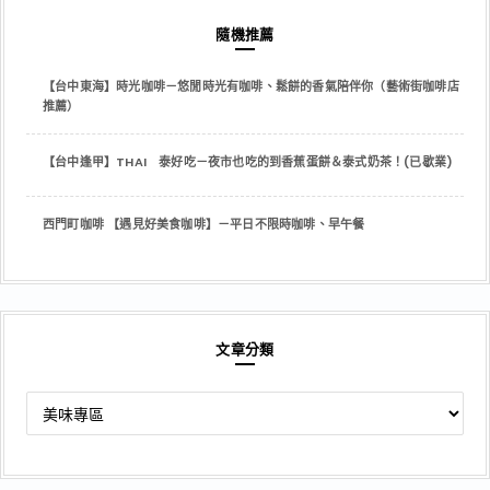
隨機推薦
【台中東海】時光咖啡－悠閒時光有咖啡、鬆餅的香氣陪伴你（藝術街咖啡店
推薦）
【台中逢甲】THAI 泰好吃－夜市也吃的到香蕉蛋餅＆泰式奶茶！(已歇業)
西門町咖啡 【遇見好美食咖啡】－平日不限時咖啡、早午餐
文章分類
文
章
分
類