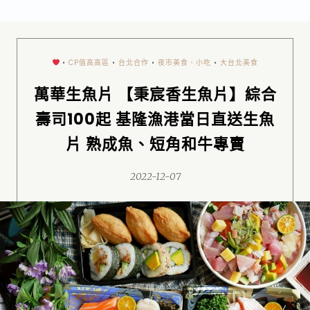
•
CP值高高區
•
台北合作
•
夜市美食、小吃
•
大台北美食
萬華生魚片 【秉宸香生魚片】綜合
壽司100起 基隆漁港當日直送生魚
片 熟成魚、短角和牛專賣
2022-12-07