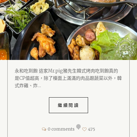
永和吃到飽 這家Mr.pig豬先生韓式烤肉吃到飽真的
是CP值超高，除了檯面上滿滿的肉品跟蔬菜以外，韓
式炸雞、炸…
繼續閱讀
0 comments
•
475