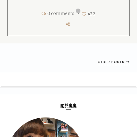
0 comments
•
422
OLDER POSTS
關於嵐嵐