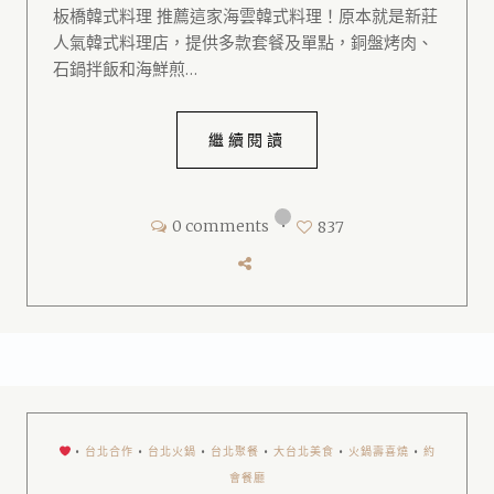
板橋韓式料理 推薦這家海雲韓式料理！原本就是新莊
人氣韓式料理店，提供多款套餐及單點，銅盤烤肉、
石鍋拌飯和海鮮煎…
繼續閱讀
0 comments
•
837
•
台北合作
•
台北火鍋
•
台北聚餐
•
大台北美食
•
火鍋壽喜燒
•
約
會餐廳