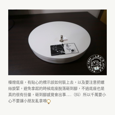
檯燈底座，有貼心的標示該如何裝上去，以及要注意把螺
絲旋緊，避免拿起的時候底座脫落砸到腳，不過底座也是
真的很有份量，砸到腳感覺會出事……（抖）所以千萬要小
心不要讓小朋友亂拿唷