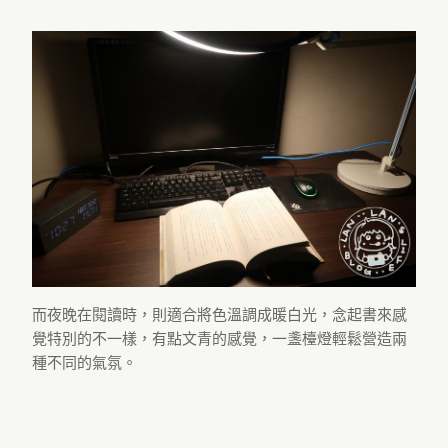
而夜晚在閱讀時，則適合將色溫調成暖白光，念起書來感
覺特別的不一樣，有點文青的感覺，一盞檯燈輕鬆營造兩
種不同的氣氛。