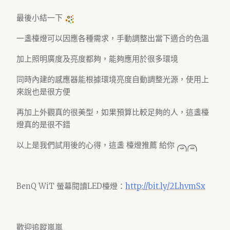
最後小結一下
一盞檯燈可以因應各種需求，手動調整出當下適合的色溫
加上照明廣度及亮度都夠，能夠應用於很多環境
同時內建的感應器能根據環境亮度自動調整光源，使用上
來說也是很方便
再加上外觀真的很美型，如果預算比較足夠的人，這盞檯
燈真的是很不錯
以上是我們試用後的心得，這盞 檯燈推薦 給你
BenQ WiT 螢幕閱讀LED檯燈：
http://bit.ly/2LhvmSx
歡迎追蹤嵐嵐