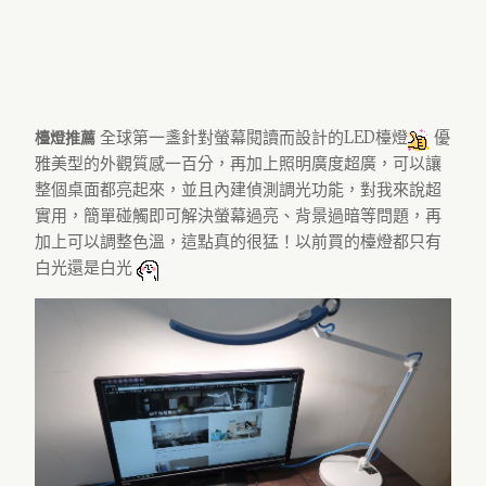
全球第一盞針對螢幕閱讀而設計的LED檯燈
優
檯燈推薦
雅美型的外觀質感一百分，再加上照明廣度超廣，可以讓
整個桌面都亮起來，並且內建偵測調光功能，對我來說超
實用，簡單碰觸即可解決螢幕過亮、背景過暗等問題，再
加上可以調整色溫，這點真的很猛！以前買的檯燈都只有
白光還是白光