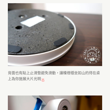
背面也有貼上止滑墊避免滑動，讓檯燈穩坐如山的待在桌
上為你施展大片光明