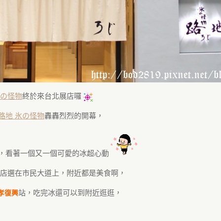
氷の怪物
終於來台北展店囉
路地 氷の怪物
轟轟烈烈的開幕，
，看著一個又一個可愛的冰超心動
店選在市民大道上，附近都是美食啊，
站，吃完冰還可以到附近逛逛，
孝復興