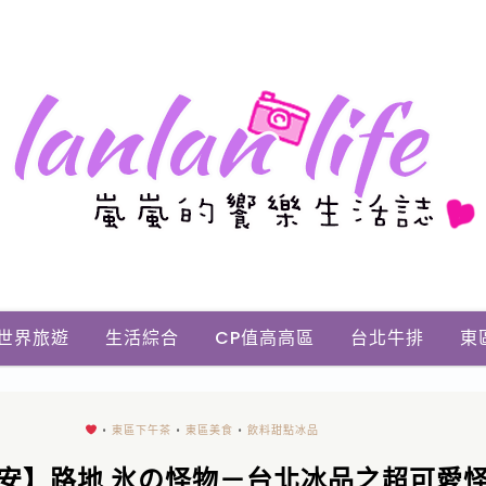
世界旅遊
生活綜合
CP值高高區
台北牛排
東
•
東區下午茶
•
東區美食
•
飲料甜點冰品
安】路地 氷の怪物－台北冰品之超可愛