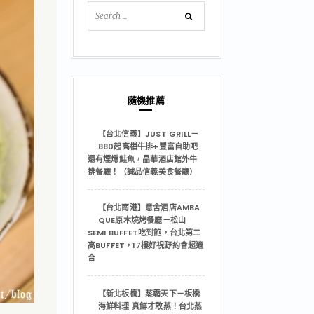
隨機推薦
【台北信義】JUST GRILL－
880起高檔牛排+豐富自助吧
還有煙燻鮭魚，晶華酒店館外牛
排餐廳！（誠品信義美食餐廳）
【台北南港】意舍酒店AMBA
QUE原木燒烤餐廳－松山
SEMI BUFFET吃到飽，台北第二
高BUFFET，17樓好視野約會超適
合
【新北板橋】蒸霸天下－板橋
海鮮料理 真鮮才敢蒸！台北蒸