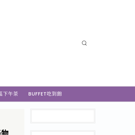
區下午茶
BUFFET吃到飽
怪物