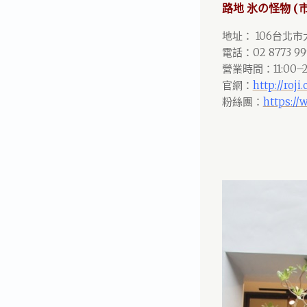
路地 氷の怪物 (
地址： 106台北
電話：02 8773 99
營業時間：11:00–2
官網：
http://roji
粉絲團：
https://