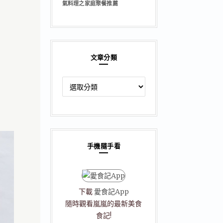
氣料理之家庭聚餐推薦
文章分類
文
章
分
類
手機隨手看
下載
愛食記App
隨時觀看嵐嵐的最新美食
食記!