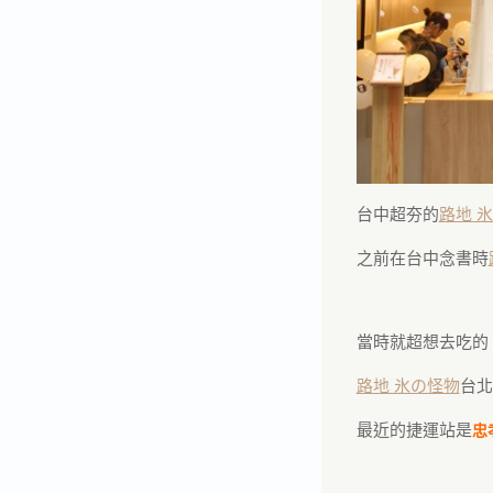
台中超夯的
路地 
之前在台中念書時
當時就超想去吃的
路地 氷の怪物
台北
最近的捷運站是
忠