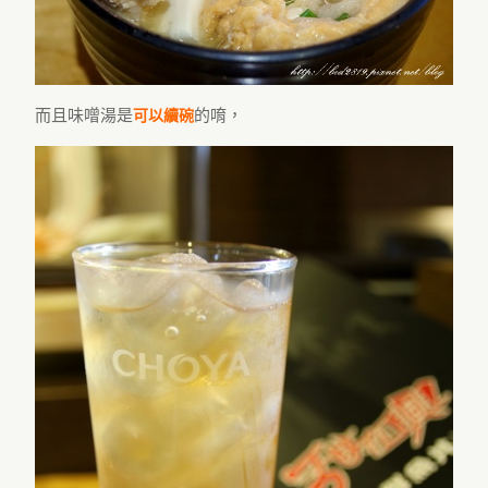
而且味噌湯是
的唷，
可以續碗