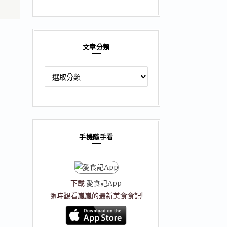
文章分類
文
章
分
類
手機隨手看
下載
愛食記App
隨時觀看嵐嵐的最新美食食記!