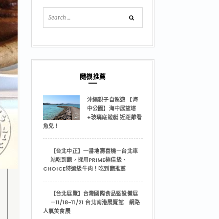
隨機推薦
沖繩親子自駕遊 【海
中公園】海中展望塔
+玻璃底遊艇 近距離看
魚兒！
【台北中正】一番地壽喜燒－台北車
站吃到飽，採用PRIME極佳級、
CHOICE特選級牛肉！吃到飽推薦
【台北展覽】台灣國際食品暨設備展
－11/18-11/21 台北南港展覽館 網路
人氣美食展