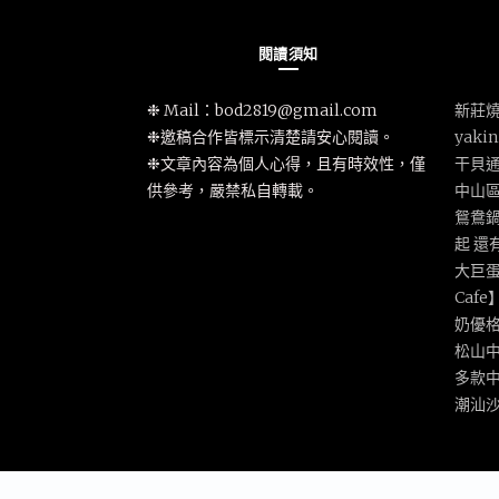
閱讀須知
❉ Mail：
bod2819@gmail.com
新莊燒
❉邀稿合作皆標示清楚請安心閱讀。
yak
❉文章內容為個人心得，且有時效性，僅
干貝
供參考，嚴禁私自轉載。
中山
鴛鴦鍋
起 還
大巨蛋
Caf
奶優
松山
多款
潮汕