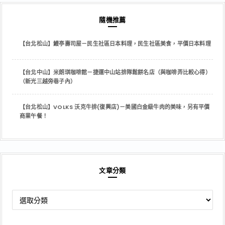
隨機推薦
【台北松山】鰻亭壽司屋－民生社區日本料理，民生社區美食，平價日本料理
【台北中山】米朗琪咖啡館－捷運中山站排隊鬆餅名店（與咖啡弄比較心得）
（新光三越旁巷子內）
【台北松山】VOLKS 沃克牛排(復興店)－美國白金級牛肉的美味，另有平價
商業午餐！
文章分類
文
章
分