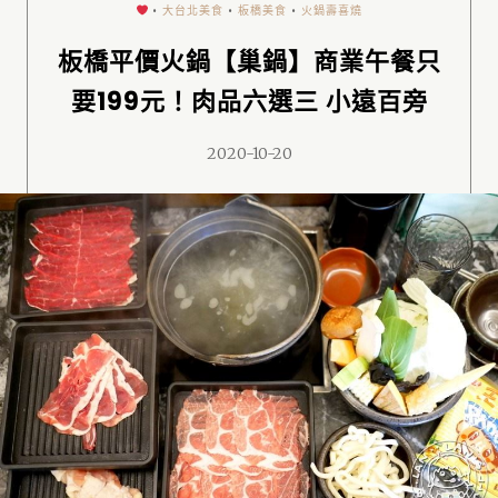
•
大台北美食
•
板橋美食
•
火鍋壽喜燒
板橋平價火鍋【巢鍋】商業午餐只
要199元！肉品六選三 小遠百旁
2020-10-20