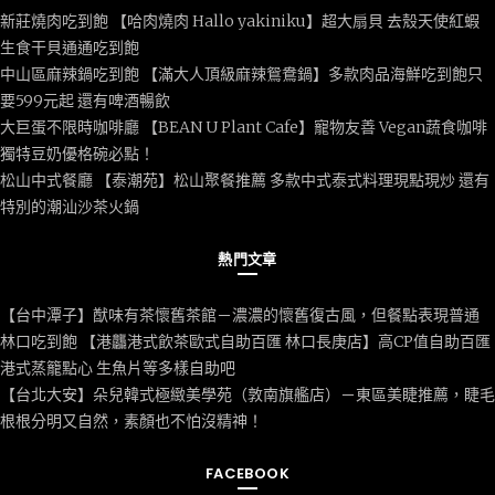
新莊燒肉吃到飽 【哈肉燒肉 Hallo yakiniku】超大扇貝 去殼天使紅蝦
生食干貝通通吃到飽
中山區麻辣鍋吃到飽 【滿大人頂級麻辣鴛鴦鍋】多款肉品海鮮吃到飽只
要599元起 還有啤酒暢飲
大巨蛋不限時咖啡廳 【BEAN U Plant Cafe】寵物友善 Vegan蔬食咖啡
獨特豆奶優格碗必點！
松山中式餐廳 【泰潮苑】松山聚餐推薦 多款中式泰式料理現點現炒 還有
特別的潮汕沙茶火鍋
熱門文章
【台中潭子】猷味有茶懷舊茶館－濃濃的懷舊復古風，但餐點表現普通
林口吃到飽 【港龘港式飲茶歐式自助百匯 林口長庚店】高CP值自助百匯
港式蒸籠點心 生魚片等多樣自助吧
【台北大安】朵兒韓式極緻美學苑（敦南旗艦店）－東區美睫推薦，睫毛
根根分明又自然，素顏也不怕沒精神！
FACEBOOK