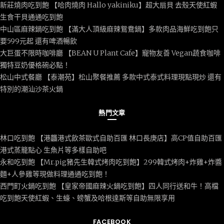
新莊燒肉吃到飽 【哈肉燒肉 Hallo yakiniku】超大扇貝 去殼天使紅蝦
生食干貝通通吃到飽
中山區麻辣鍋吃到飽 【滿大人頂級麻辣鴛鴦鍋】多款肉品海鮮吃到飽只
要599元起 還有啤酒暢飲
大巨蛋不限時咖啡廳 【BEAN U Plant Cafe】寵物友善 Vegan蔬食咖啡
獨特豆奶優格碗必點！
松山中式餐廳 【泰潮苑】松山聚餐推薦 多款中式泰式料理現點現炒 還有
特別的潮汕沙茶火鍋
熱門文章
林口吃到飽 【港龘港式飲茶歐式自助百匯 林口長庚店】高CP值自助百匯
港式蒸籠點心 生魚片等多樣自助吧
永和吃到飽 【Mr.pig豬先生韓式烤肉吃到飽】299韓式烤肉+炸雞+炸醬
麵+人參雞等現做料理通通吃到飽！
西門町火鍋吃到飽 【皇家帝國麻辣火鍋吃到飽】四人同行送和牛！高檔
吃到飽天使紅蝦、生蠔、螃蟹及哈根達斯等自助無限享用
FACEBOOK