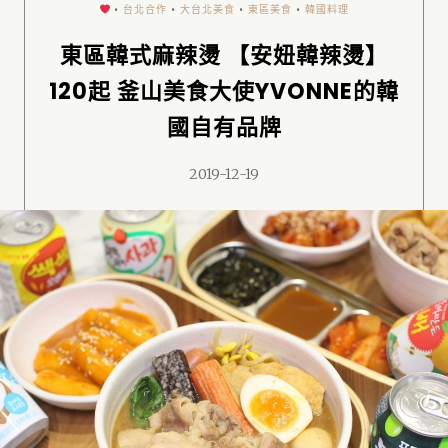
•
台北合作
•
大台北美食
•
東區美食
•
韓國料理
東區韓式麻辣燙 【安妞韓辣燙】
120起 釜山美食大使YVONNE的韓
國自有品牌
2019-12-19