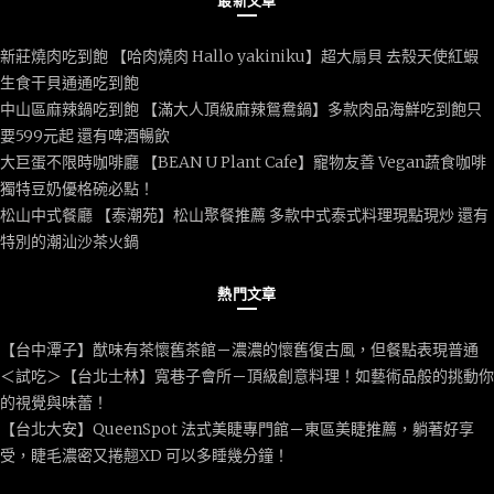
最新文章
新莊燒肉吃到飽 【哈肉燒肉 Hallo yakiniku】超大扇貝 去殼天使紅蝦
生食干貝通通吃到飽
中山區麻辣鍋吃到飽 【滿大人頂級麻辣鴛鴦鍋】多款肉品海鮮吃到飽只
要599元起 還有啤酒暢飲
大巨蛋不限時咖啡廳 【BEAN U Plant Cafe】寵物友善 Vegan蔬食咖啡
獨特豆奶優格碗必點！
松山中式餐廳 【泰潮苑】松山聚餐推薦 多款中式泰式料理現點現炒 還有
特別的潮汕沙茶火鍋
熱門文章
【台中潭子】猷味有茶懷舊茶館－濃濃的懷舊復古風，但餐點表現普通
＜試吃＞【台北士林】寬巷子會所－頂級創意料理！如藝術品般的挑動你
的視覺與味蕾！
【台北大安】QueenSpot 法式美睫專門館－東區美睫推薦，躺著好享
受，睫毛濃密又捲翹XD 可以多睡幾分鐘！