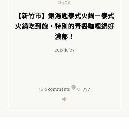
新竹美食
【新竹市】銀湯匙泰式火鍋－泰式
火鍋吃到飽，特別的青醬咖哩鍋好
濃郁！
2015-10-27
6 comments
•
277