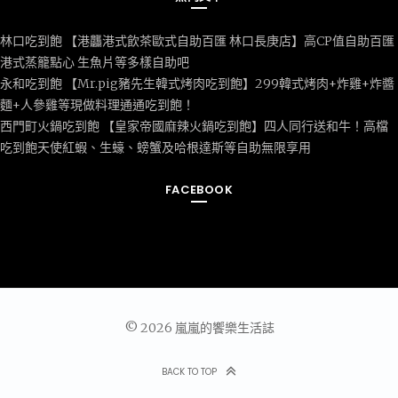
林口吃到飽 【港龘港式飲茶歐式自助百匯 林口長庚店】高CP值自助百匯
港式蒸籠點心 生魚片等多樣自助吧
永和吃到飽 【Mr.pig豬先生韓式烤肉吃到飽】299韓式烤肉+炸雞+炸醬
麵+人參雞等現做料理通通吃到飽！
西門町火鍋吃到飽 【皇家帝國麻辣火鍋吃到飽】四人同行送和牛！高檔
吃到飽天使紅蝦、生蠔、螃蟹及哈根達斯等自助無限享用
FACEBOOK
© 2026 嵐嵐的饗樂生活誌
BACK TO TOP