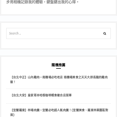
步用相機記錄我的體驗，鍵盤鍵出我的心得。
隨機推薦
【台北中正】山內雞肉－南機場必吃老店 南機場美食之天天大排長龍的雞肉
飯！
【台北大安】皇家哥本哈根咖啡輕食複合店菜單
【宜蘭羅東】林場肉羹－宜蘭必吃超人氣肉羹！(宜蘭美食、羅東林業園區對
面)