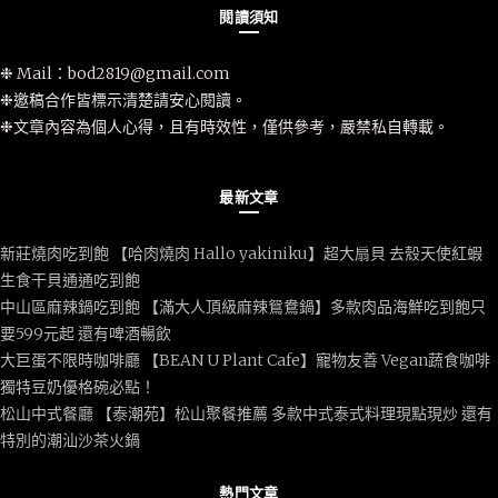
閱讀須知
❉ Mail：
bod2819@gmail.com
❉邀稿合作皆標示清楚請安心閱讀。
❉文章內容為個人心得，且有時效性，僅供參考，嚴禁私自轉載。
最新文章
新莊燒肉吃到飽 【哈肉燒肉 Hallo yakiniku】超大扇貝 去殼天使紅蝦
生食干貝通通吃到飽
中山區麻辣鍋吃到飽 【滿大人頂級麻辣鴛鴦鍋】多款肉品海鮮吃到飽只
要599元起 還有啤酒暢飲
大巨蛋不限時咖啡廳 【BEAN U Plant Cafe】寵物友善 Vegan蔬食咖啡
獨特豆奶優格碗必點！
松山中式餐廳 【泰潮苑】松山聚餐推薦 多款中式泰式料理現點現炒 還有
特別的潮汕沙茶火鍋
熱門文章