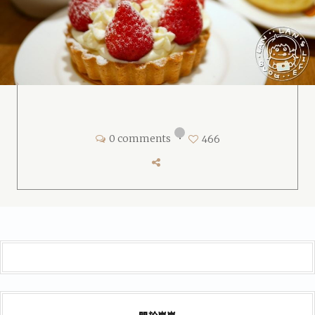
0 comments
•
466