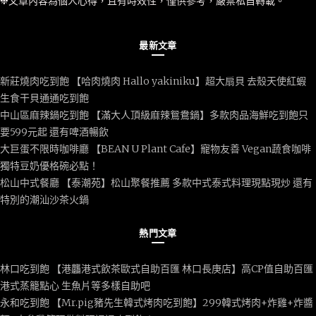
❉文章內容為個人心得，且有時效性，僅供參考，嚴禁私自轉載。
最新文章
新莊燒肉吃到飽 【哈肉燒肉 Hallo yakiniku】超大扇貝 去殼天使紅蝦
生食干貝通通吃到飽
中山區麻辣鍋吃到飽 【滿大人頂級麻辣鴛鴦鍋】多款肉品海鮮吃到飽只
要599元起 還有啤酒暢飲
大巨蛋不限時咖啡廳 【BEAN U Plant Cafe】寵物友善 Vegan蔬食咖啡
獨特豆奶優格碗必點！
松山中式餐廳 【泰潮苑】松山聚餐推薦 多款中式泰式料理現點現炒 還有
特別的潮汕沙茶火鍋
熱門文章
林口吃到飽 【港龘港式飲茶歐式自助百匯 林口長庚店】高CP值自助百匯
港式蒸籠點心 生魚片等多樣自助吧
永和吃到飽 【Mr.pig豬先生韓式烤肉吃到飽】299韓式烤肉+炸雞+炸醬