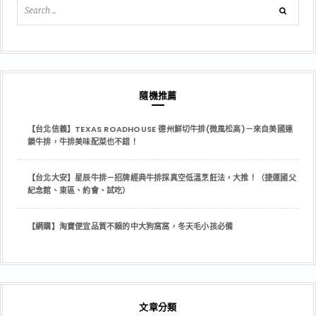
隨機推薦
【台北信義】TEXAS ROADHOUSE 德州鮮切牛排(微風松高)－來自美國連
鎖牛排，牛排美味配菜也不錯！
【台北大安】星辰牛排－招牌經典牛排採真空低溫烹飪法，大推！（捷運國父
紀念館、東區、約會、試吃）
【網購】淘寶便宜品質不賴的中大狗窩窩，冬天毛小孩必備
文章分類