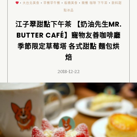
•
大台北美食
•
早餐早午餐
•
板橋美食
•
簡餐 咖啡 下午茶
•
飲料甜
點冰品
江子翠甜點下午茶 【奶油先生MR.
BUTTER CAFÉ】寵物友善咖啡廳
季節限定草莓塔 各式甜點 麵包烘
焙
2018-12-22