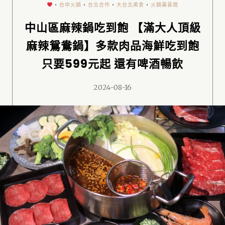
•
台中火鍋
•
台北合作
•
大台北美食
•
火鍋壽喜燒
中山區麻辣鍋吃到飽 【滿大人頂級
麻辣鴛鴦鍋】多款肉品海鮮吃到飽
只要599元起 還有啤酒暢飲
2024-08-16