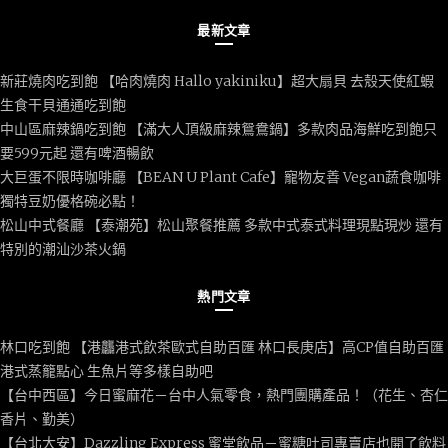
最新文章
新莊燒肉吃到飽 【哈肉燒肉 Hallo yakiniku】超大扇貝 去殼天使紅蝦
生食干貝通通吃到飽
中山區麻辣鍋吃到飽 【滿大人頂級麻辣鴛鴦鍋】多款肉品海鮮吃到飽只
要599元起 還有啤酒暢飲
大巨蛋不限時咖啡廳 【BEAN U Plant Cafe】寵物友善 Vegan蔬食咖啡
獨特豆奶優格碗必點！
松山中式餐廳 【泰潮苑】松山聚餐推薦 多款中式泰式料理現點現炒 還有
特別的潮汕沙茶火鍋
熱門文章
林口吃到飽 【港龘港式飲茶歐式自助百匯 林口長庚店】高CP值自助百匯
港式蒸籠點心 生魚片等多樣自助吧
【台中西區】今日蜜麻花－台中人氣零食，熱門團購產品！（花生、杏仁
香片、勤美）
【台北大安】Dazzling Express 蜜堂飲品－蜜糖吐司專賣店也開了飲料