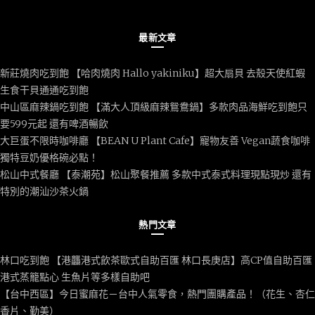
最新文章
新莊燒肉吃到飽 【哈肉燒肉 Hallo yakiniku】超大扇貝 去殼天使紅蝦
生食干貝通通吃到飽
中山區麻辣鍋吃到飽 【滿大人頂級麻辣鴛鴦鍋】多款肉品海鮮吃到飽只
要599元起 還有啤酒暢飲
大巨蛋不限時咖啡廳 【BEAN U Plant Cafe】寵物友善 Vegan蔬食咖啡
獨特豆奶優格碗必點！
松山中式餐廳 【泰潮苑】松山聚餐推薦 多款中式泰式料理現點現炒 還有
特別的潮汕沙茶火鍋
熱門文章
林口吃到飽 【港龘港式飲茶歐式自助百匯 林口長庚店】高CP值自助百匯
港式蒸籠點心 生魚片等多樣自助吧
【台中西區】今日蜜麻花－台中人氣零食，熱門團購產品！（花生、杏仁
香片、勤美）