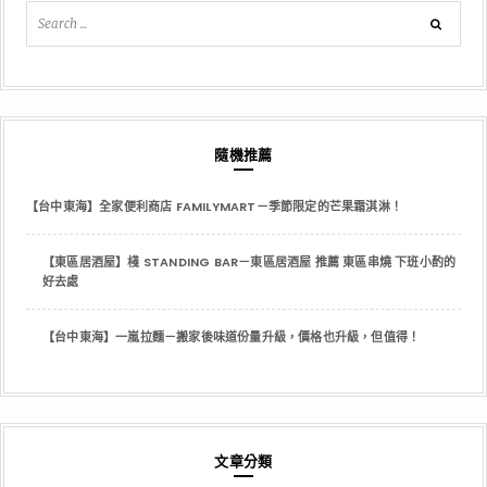
隨機推薦
【台中東海】全家便利商店 FAMILYMART－季節限定的芒果霜淇淋！
【東區居酒屋】棧 STANDING BAR－東區居酒屋 推薦 東區串燒 下班小酌的
好去處
【台中東海】一嵐拉麵－搬家後味道份量升級，價格也升級，但值得！
文章分類