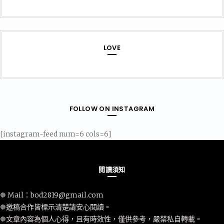
LOVE
FOLLOW ON INSTAGRAM
[instagram-feed num=6 cols=6]
閱讀須知
❉ Mail：
bod2819@gmail.com
❉邀稿合作皆標示清楚請安心閱讀。
❉文章內容為個人心得，且有時效性，僅供參考，嚴禁私自轉載。